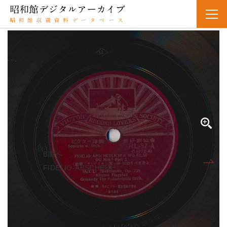
SPレコード
資料番号：SPH2360300167A
FIDELIO－ABSCHEULICHER WO EILST DU HIN？－
Part 1カゲキフィデリオダイイチマクナンジオソルベキモノヨ
ソノ1（Act 1）（Beethoven，Op．72）
FIDELIO-ABSCHEULICHER WO EILST DU HIN？-
Part 1（歌劇「フィデリオ」-第一幕-汝恐るべき者よ?其
一）（Act 1）（Beethoven,Op.72）
B面へ
A面
FIDELIO-ABSCHEUL...
人名・団体名
Kirsten Flagstad 実演家