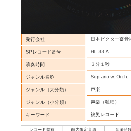
Lily Pons 実演家
人名・団体名
Léo Delibes 作
ビクターレコード
レーベル
日本ビクター蓄音
発行会社
HL-33-A
SPレコード番号
３分１秒
演奏時間
Soprano w. Orch.
ジャンル名称
声楽
ジャンル（大分類）
声楽（独唱）
ジャンル（小分類）
被災レコード
キーワード
レコード盤有
館内限定音源
音源登