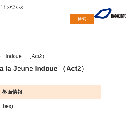
イトの使い方
検索
ndoue （Act2）
eune indoue （Act2）
盤面情報
libes)