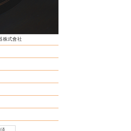
曲者
ライブラリー
器株式會社
録済