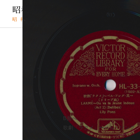
TOP
SPレコードの検索結果
歌劇「ラクメ」〜ベル・ソング
SPレコード
カゲキ「ラクメ」
資料番号：
歌劇「ラクメ」
SPH2360300091A
B面へ
A面
歌劇「ラクメ」〜ベル・ソング 其