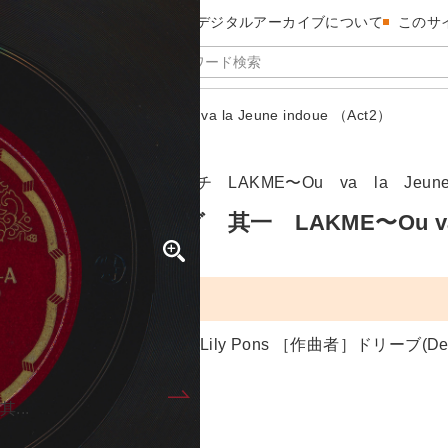
昭和館デジタルアーカイブについて
このサ
 其一 LAKME〜Ou va la Jeune indoue （Act2）
〜ベル・ソング ソノイチ LAKME〜Ou va la Jeune i
〜ベル・ソング 其一 LAKME〜Ou va la J
Lily Pons ［作曲者］ドリーブ(De
...