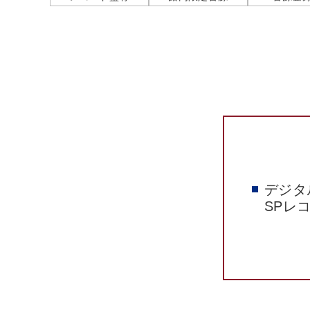
デジタ
SPレ