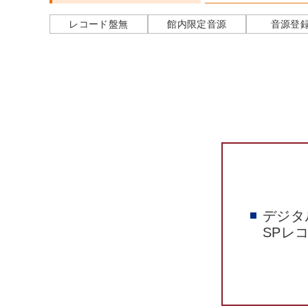
レコード盤無
館内限定音源
音源登
デジタ
SPレ