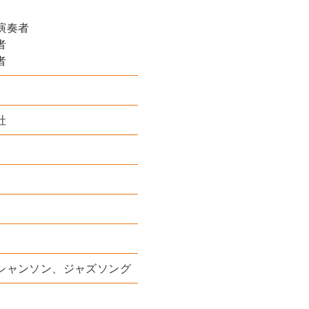
演奏者
者
者
社
シャンソン、ジャズソング