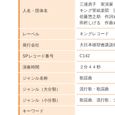
三浦房子 実演家
キング管絃楽団 
人名・団体名
佐藤惣之助 作詞
田村しげる 作曲
キングレコード
レーベル
大日本雄辯會講談
発行会社
C142
SPレコード番号
２分４４秒
演奏時間
歌謡曲
ジャンル名称
流行歌・歌謡曲
ジャンル（大分類）
歌謡曲、流行歌、
ジャンル（小分類）
キーワード