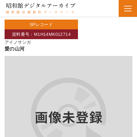
SPレコード
資料番号：M1H14MK012714
アイノサンガ
愛の山河