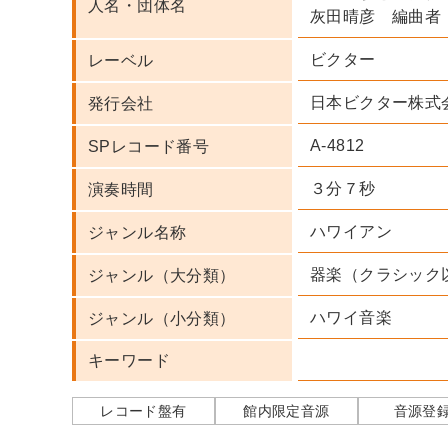
人名・団体名
灰田晴彦 編曲者
ビクター
レーベル
日本ビクター株式
発行会社
A-4812
SPレコード番号
３分７秒
演奏時間
ハワイアン
ジャンル名称
器楽（クラシック
ジャンル（大分類）
ハワイ音楽
ジャンル（小分類）
キーワード
レコード盤有
館内限定音源
音源登