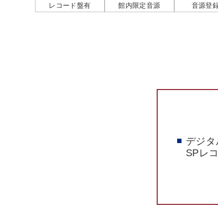
レコード盤有
館内限定音源
音源登
デジタ
SPレ