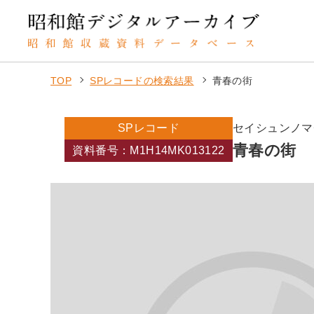
TOP
SPレコードの検索結果
青春の街
SPレコード
セイシュンノマ
青春の街
資料番号：M1H14MK013122