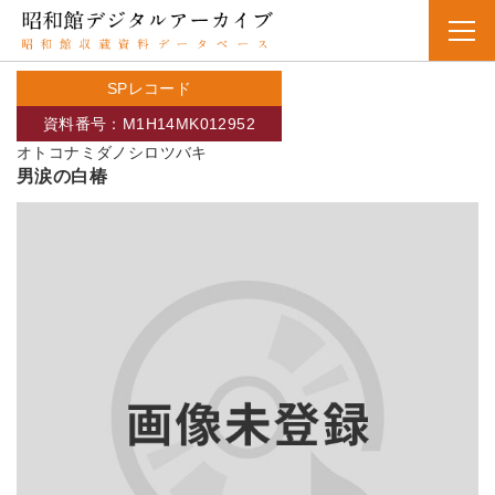
SPレコード
資料番号：M1H14MK012952
オトコナミダノシロツバキ
男涙の白椿