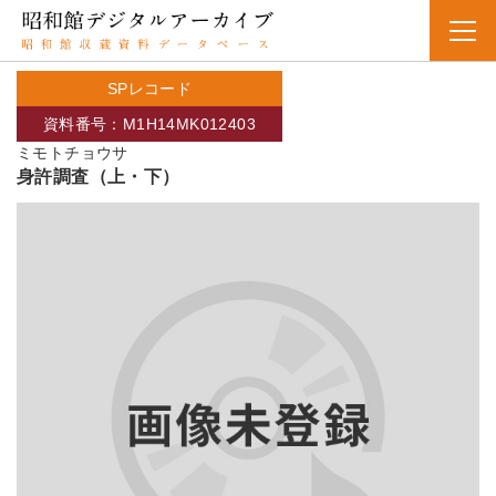
SPレコード
資料番号：M1H14MK012403
ミモトチョウサ
身許調査（上・下）