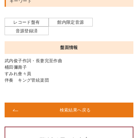
キーワード
レコード盤有
館内限定音源
音源登録済
盤面情報
武内俊子作詞・長妻完至作曲
桶田彌壽子
すみれ會々員
伴奏 キング管絃楽団
検索結果へ戻る