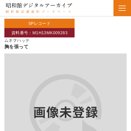
SPレコード
資料番号：M1H13MK009283
ムネヲハッテ
胸を張って