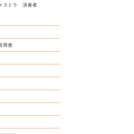
ケストラ 演奏者
器商會