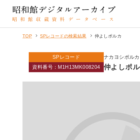
TOP
SPレコードの検索結果
仲よしポルカ
SPレコード
ナカヨシポルカ
仲よしポ
資料番号：M1H13MK008204