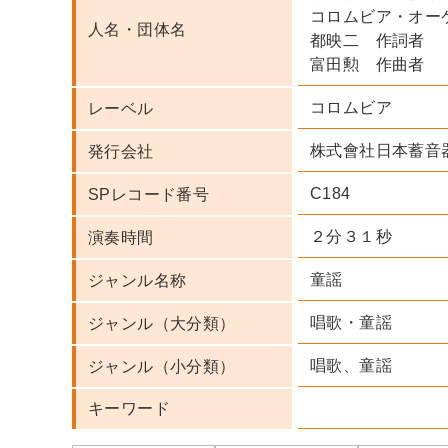
コロムビア・オー
人名・団体名
都映二 作詞者
富田勲 作曲者
コロムビア
レーベル
株式會社日本蓄音
発行会社
C184
SPレコード番号
２分３１秒
演奏時間
童謡
ジャンル名称
唱歌・童謡
ジャンル（大分類）
唱歌、童謡
ジャンル（小分類）
キーワード