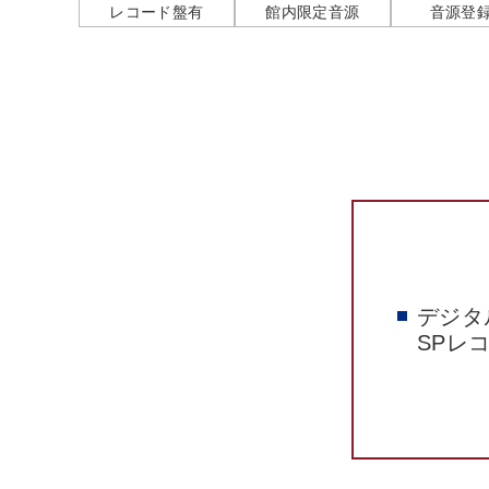
レコード盤有
館内限定音源
音源登
デジタ
SPレ