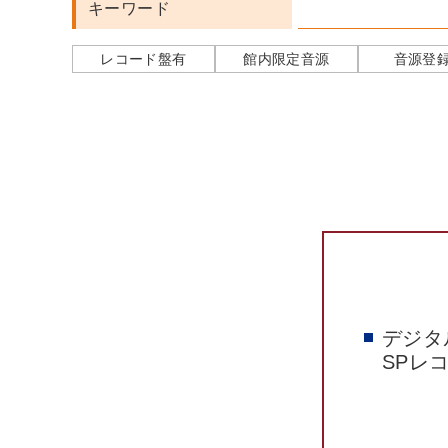
キーワード
レコード盤有
館内限定音源
音源登
デジタ
SPレ