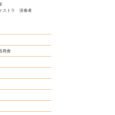
家
ケストラ 演奏者
器商會