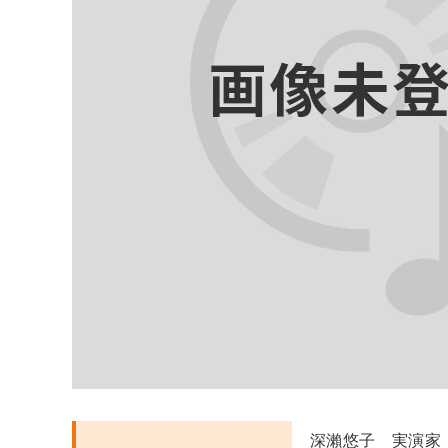
深瀨悠子 実演家