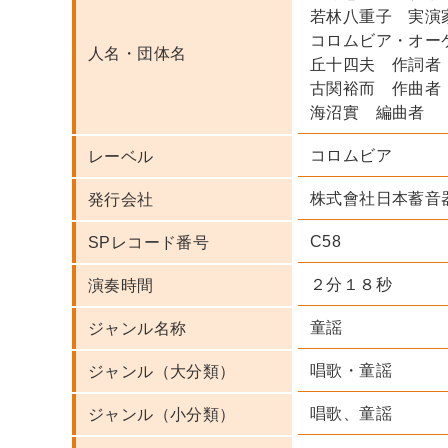
若林八重子 実演
コロムビア・オー
人名・団体名
丘十四夫 作詞者
古関裕而 作曲者
海沼實 編曲者
コロムビア
レーベル
株式會社日本蓄音
発行会社
C58
SPレコード番号
２分１８秒
演奏時間
童謡
ジャンル名称
唱歌・童謡
ジャンル（大分類）
唱歌、童謡
ジャンル（小分類）