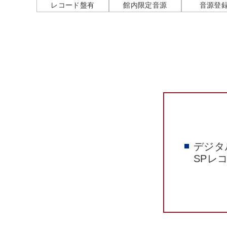
レコード盤有
館内限定音源
音源登
デジタ
SPレ