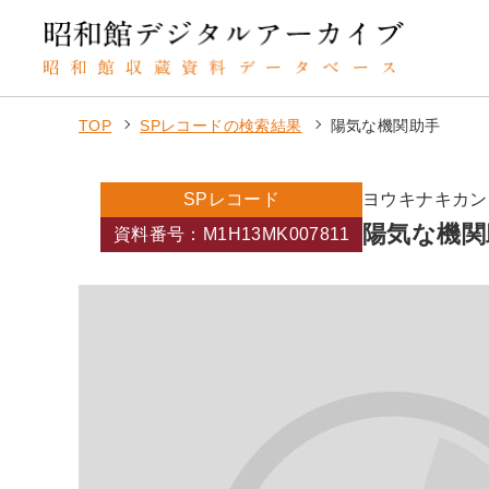
TOP
SPレコードの検索結果
陽気な機関助手
SPレコード
ヨウキナキカン
陽気な機関
資料番号：M1H13MK007811