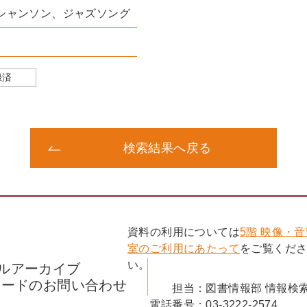
シャンソン、ジャズソング
録済
検索結果へ戻る
資料の利用については
5階 映像・
室のご利用にあたって
をご覧くだ
い。
ルアーカイブ
コードのお問い合わせ
担当：
図書情報部 情報検
電話番号：
03-3222-2574