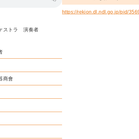
https://rekion.dl.ndl.go.jp/pid/35
ケストラ 演奏者
者
器商會