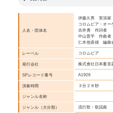
伊藤久男 実演家
コロムビア・オー
吉井勇 作詞者
人名・団体名
中山晋平 作曲者
仁木他喜雄 編曲
コロムビア
レーベル
株式會社日本蓄音
発行会社
A1926
SPレコード番号
３分２８秒
演奏時間
ジャンル名称
流行歌・歌謡曲
ジャンル（大分類）