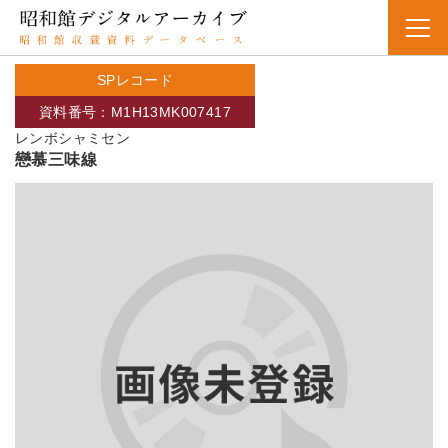
SPレコード
資料番号：M1H13MK007417
レンボシャミセン
戀慕三味線