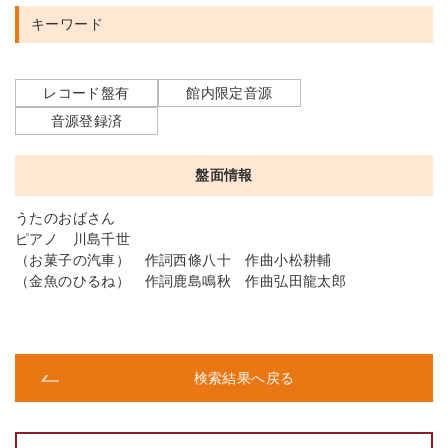
キーワード
レコード盤有
館内限定音源
音源登録済
盤面情報
うたのおばさん
ピアノ 川島千世
（お菓子の汽車） 作詞西條八十 作曲小松耕輔
（金魚のひるね） 作詞鹿島鳴秋 作曲弘田龍太郎
検索結果へ戻る