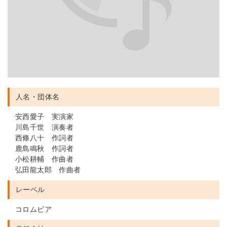
人名・団体名
安西愛子 実演家
川島千世 演奏者
西條八十 作詞者
鹿島鳴秋 作詞者
小松耕輔 作曲者
弘田龍太郎 作曲者
レーベル
コロムビア