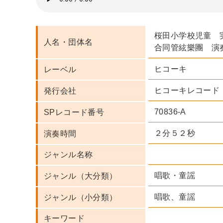
桜田小学校児童 
人名・団体名
合同管絃樂團 演
ヒコーキ
レーベル
ヒコーキレコード
発行会社
70836-A
SPレコード番号
２分５２秒
演奏時間
ジャンル名称
唱歌・童謡
ジャンル（大分類）
唱歌、童謡
ジャンル（小分類）
キーワード