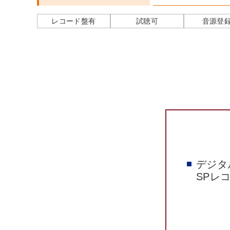
レコード盤有
試聴可
音源登
デジタ
SPレ