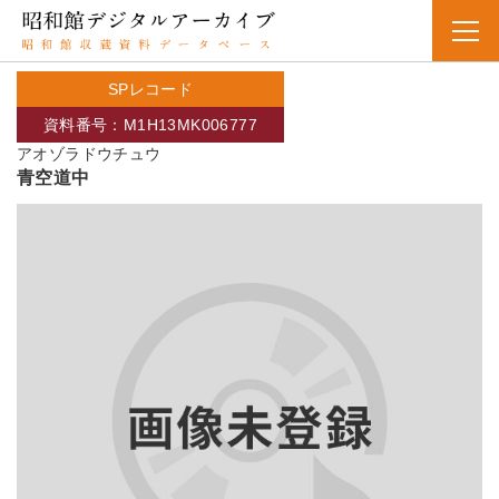
SPレコード
資料番号：M1H13MK006777
アオゾラドウチュウ
青空道中