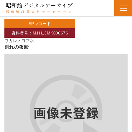
SPレコード
資料番号：M1H13MK006676
ワカレノヨブネ
別れの夜船