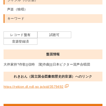
ジャンル（小分類）
声楽（独唱）
キーワード
レコード盤有
試聴可
音源登録済
盤面情報
大伴家持?作歌||信時 潔[作曲]||日本ビクター混声合唱団
れきおん（国立国会図書館歴史的音源）へのリンク
https://rekion.dl.ndl.go.jp/pid/3579492