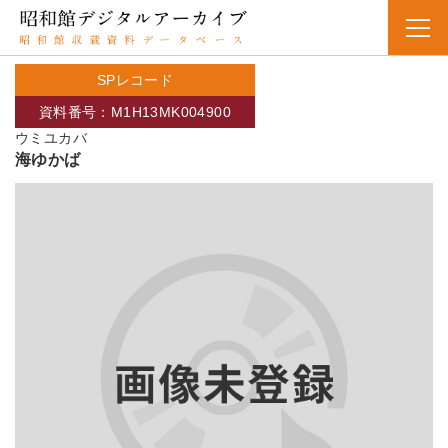
SPレコード
資料番号：M1H13MK004900
ウミユカバ
海ゆかば