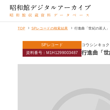
TOP
SPレコードの検索結果
行進曲「世紀の若人」
SPレコード
コウシンキョク
行進曲「世
資料番号：M1H1299003487