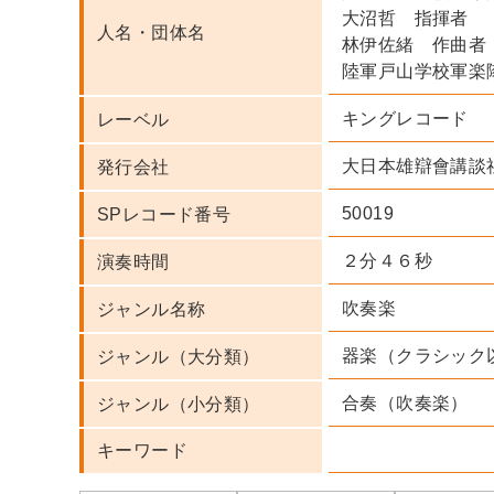
大沼哲 指揮者
人名・団体名
林伊佐緒 作曲者
陸軍戸山学校軍楽
キングレコード
レーベル
大日本雄辯會講談
発行会社
50019
SPレコード番号
２分４６秒
演奏時間
吹奏楽
ジャンル名称
器楽（クラシック
ジャンル（大分類）
合奏（吹奏楽）
ジャンル（小分類）
キーワード