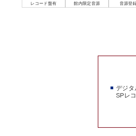
レコード盤有
館内限定音源
音源登
デジタ
SPレ