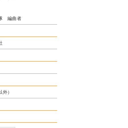
隊 編曲者
社
以外）