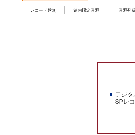
レコード盤無
館内限定音源
音源登
デジタ
SPレ