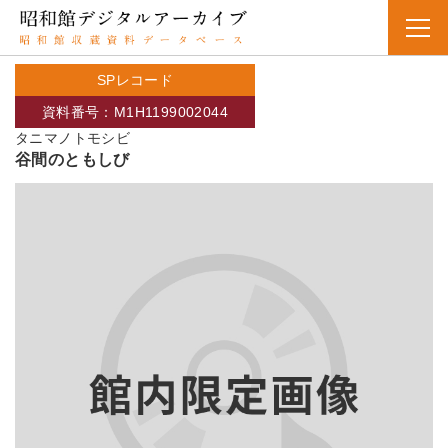
SPレコード
資料番号：M1H1199002044
タニマノトモシビ
谷間のともしび