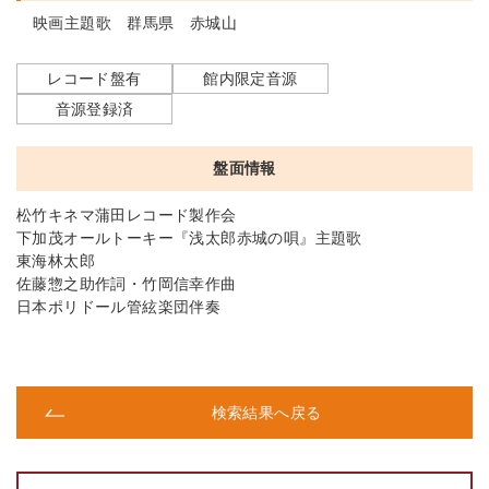
映画主題歌 群馬県 赤城山
レコード盤有
館内限定音源
音源登録済
盤面情報
松竹キネマ蒲田レコード製作会
下加茂オールトーキー『浅太郎赤城の唄』主題歌
東海林太郎
佐藤惣之助作詞・竹岡信幸作曲
日本ポリドール管絃楽団伴奏
検索結果へ戻る