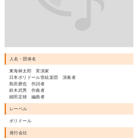
人名・団体名
東海林太郎 実演家
日本ポリドール管絃楽団 演奏者
島田磬也 作詞者
鈴木武男 作曲者
細田定雄 編曲者
レーベル
ポリドール
発行会社