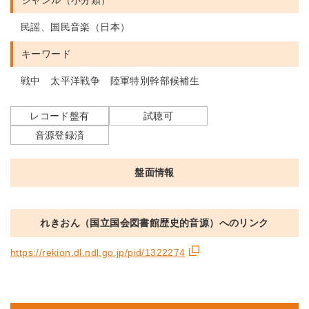
ジャンル（小分類）
民謡、国民音楽（日本）
キーワード
戦中 太平洋戦争 陸軍特別幹部候補生
レコード盤有
試聴可
音源登録済
盤面情報
れきおん（国立国会図書館歴史的音源）へのリンク
https://rekion.dl.ndl.go.jp/pid/1322274