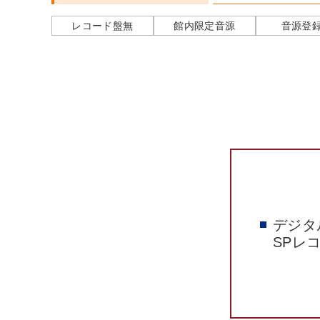
レコード盤無
館内限定音源
音源登
デジタ
SPレ