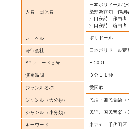
日本ポリドール管
柴野為亥知 作詞
人名・団体名
江口夜詩 作曲者
江口夜詩 編曲者
ポリドール
レーベル
日本ポリドール蓄
発行会社
P-5001
SPレコード番号
３分１１秒
演奏時間
愛国歌
ジャンル名称
民謡・国民音楽（
ジャンル（大分類）
民謡、国民音楽（
ジャンル（小分類）
東京都 千代田区
キーワード