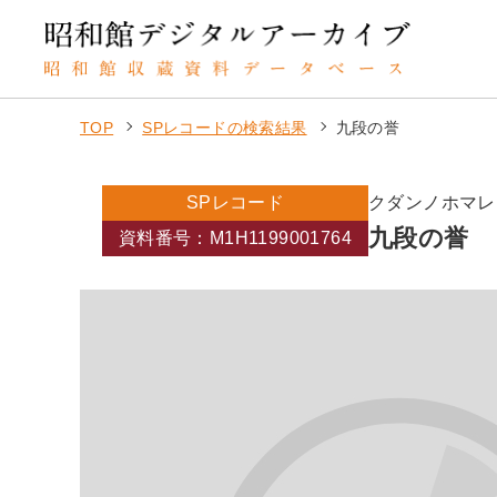
TOP
SPレコードの検索結果
九段の誉
SPレコード
クダンノホマレ
九段の誉
資料番号：M1H1199001764