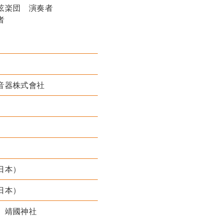
弦楽団 演奏者
者
音器株式會社
日本）
日本）
 靖國神社