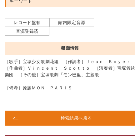
キーワード
レコード盤有
館内限定音源
音源登録済
盤面情報
［歌手］宝塚少女歌劇花組 ［作詞者］Ｊｅａｎ Ｂｏｙｅｒ
［作曲者］Ｖｉｎｃｅｎｔ Ｓｃｏｔｔｏ ［演奏者］宝塚管絃
楽団 ［その他］宝塚歌劇「モン巴里」主題歌
［備考］原題ＭＯＮ ＰＡＲＩＳ
検索結果へ戻る