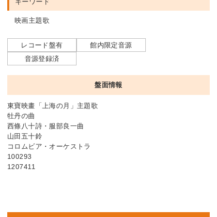
キーワード
映画主題歌
レコード盤有
館内限定音源
音源登録済
盤面情報
東寶映畫「上海の月」主題歌
牡丹の曲
西條八十詩・服部良一曲
山田五十鈴
コロムビア・オーケストラ
100293
1207411