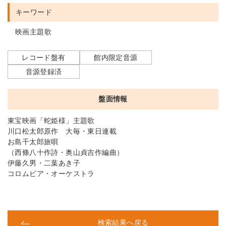
キーワード
映画主題歌
レコード盤有
館内限定音源
音源登録済
盤面情報
東宝映画「蛇姫様」主題歌
川口松太郎原作 大毎・東日連載
お島千太郎旅唄
（西條八十作詩・奥山貞吉作編曲）
伊藤久男・二葉あき子
コロムビア・オーケストラ
検索結果へ戻る