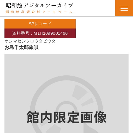
SPレコード
資料番号：M1H1099001490
オシマセンタロウタビウタ
お島千太郎旅唄