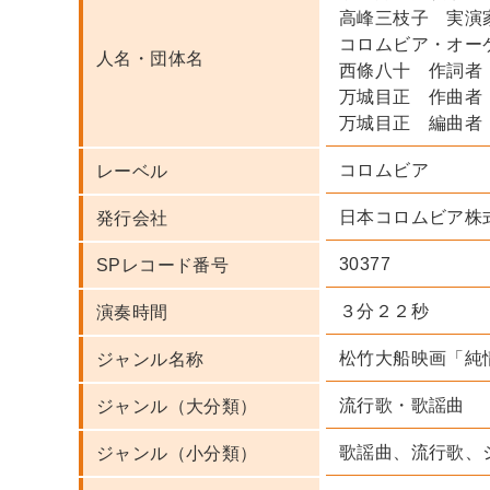
高峰三枝子 実演
コロムビア・オー
人名・団体名
西條八十 作詞者
万城目正 作曲者
万城目正 編曲者
コロムビア
レーベル
日本コロムビア株
発行会社
30377
SPレコード番号
３分２２秒
演奏時間
松竹大船映画「純
ジャンル名称
流行歌・歌謡曲
ジャンル（大分類）
歌謡曲、流行歌、
ジャンル（小分類）