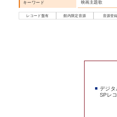
映画主題歌
キーワード
レコード盤有
館内限定音源
音源登
デジタ
SPレ