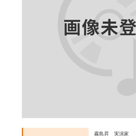
霧島昇 実演家