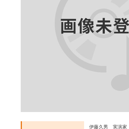
伊藤久男 実演家