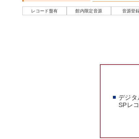
レコード盤有
館内限定音源
音源登
デジタ
SPレ