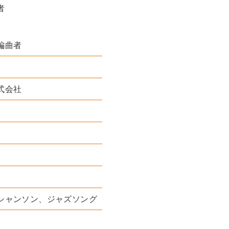
者
編曲者
式会社
シャンソン、ジャズソング