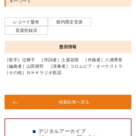
キーワード
レコード盤有
館内限定音源
音源登録済
盤面情報
［歌手］辻輝子 ［作詞者］土屋花情 ［作曲者］八洲秀章
［編曲者］山田耕筰 ［演奏者］コロムビア・オーケストラ
［その他］ＮＨＫラジオ歌謡
検索結果へ戻る
デジタルアーカイブ