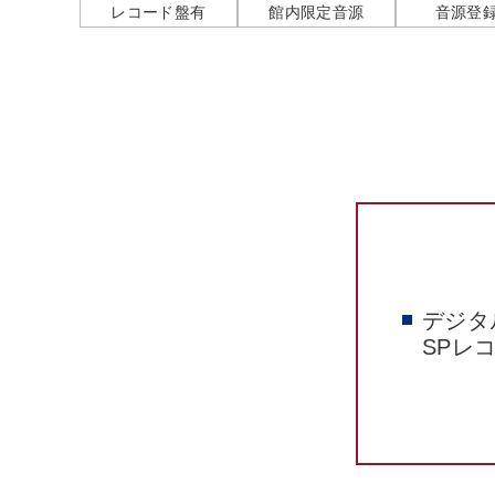
レコード盤有
館内限定音源
音源登
デジタ
SPレ