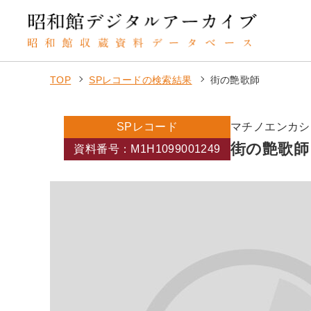
TOP
SPレコードの検索結果
街の艶歌師
SPレコード
マチノエンカシ
街の艶歌師
資料番号：M1H1099001249