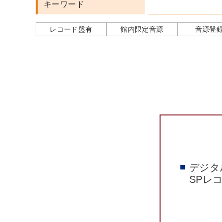
キーワード
レコード盤有
館内限定音源
音源登
デジタ
SPレ