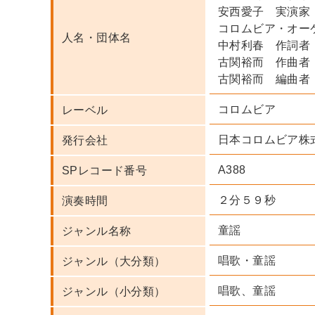
安西愛子 実演家
コロムビア・オー
人名・団体名
中村利春 作詞者
古関裕而 作曲者
古関裕而 編曲者
コロムビア
レーベル
日本コロムビア株
発行会社
A388
SPレコード番号
２分５９秒
演奏時間
童謡
ジャンル名称
唱歌・童謡
ジャンル（大分類）
唱歌、童謡
ジャンル（小分類）