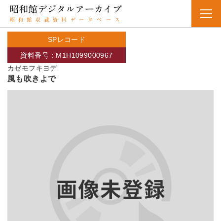
SPレコード
資料番号：M1H1099000967
カゼモフキヨデ
風も吹きよで