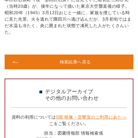
（当時20歳）が、後年になって描いた東京大空襲直後の様子。
昭和20年（1945）3月12日おじと一緒に、家族を捜している時
に見た光景。火を逃れて隅田川へ逃げ込んだが、3月初旬ではま
だ水温も冷たく、炎に囲まれた状態で凍死した人がたくさんい
た。
検索結果へ戻る
デジタルアーカイブ
その他のお問い合わせ
資料の利用については
5階 映像・音響室のご利用にあたっ
て
をご覧ください。
担当：
図書情報部 情報検索係