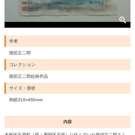
作者
堀切正二郎
コレクション
堀切正二郎絵画作品
サイズ・形状
和紙310×450mm
内容
本所区石原町（現・墨田区石原）に住んでいた堀切正二郎さん