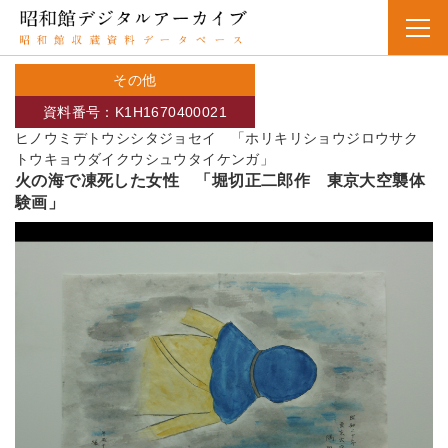
その他
資料番号：K1H1670400021
ヒノウミデトウシシタジョセイ 「ホリキリショウジロウサク
トウキョウダイクウシュウタイケンガ」
火の海で凍死した女性 「堀切正二郎作 東京大空襲体
験画」