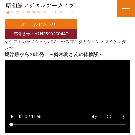
オーラルヒストリー
資料番号：V1H2500200447
ヤケアトカラノシュッパツ 〜スズキタカシサンノタイケンダ
ン〜
焼け跡からの出発 ～鈴木喬さんの体験談～