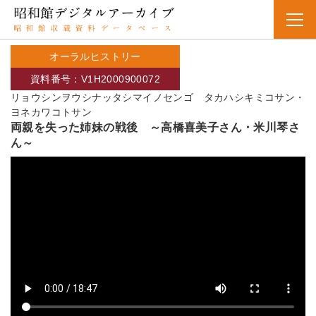
オーラルヒストリー
資料番号：V1H2000900072
リョウシンヲウシナッタシマイノセンゴ タカハシキミコサン・
ヨネカワコトサン
両親を失った姉妹の戦後 ～高橋喜美子さん・米川琴さ
ん～