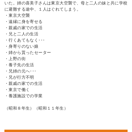
いた。姉の喜美子さんは東京大空襲で、母と二人の妹と共に学校
に避難する途中、１人はぐれてしまう。
・東京大空襲
・遠縁に身を寄せる
・親戚の家での生活
・兄と二人の生活
・行くあてもなく･･･
・身寄りのない娘
・姉から貰ったセーター
・上野の街
・養子先の生活
・兄姉の元へ･･･
・兄が行方不明
・親戚の家での生活
・東京で働く
・養護施設での学業
（昭和８年生）（昭和１１年生）