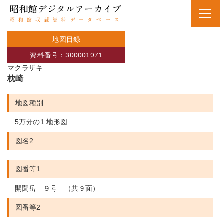
地図目録
資料番号：300001971
マクラザキ
枕崎
地図種別
5万分の1 地形図
図名2
図番等1
開聞岳 ９号 （共９面）
図番等2