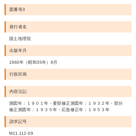
図番等3
発行者名
国土地理院
出版年月
1960年（昭和35年）8月
行政区画
内容注記
測図年：１９０１年・要部修正測図年：１９３２年・部分
修正測図年：１９３５年・応急修正年：１９５３年
請求記号
M11.112-09