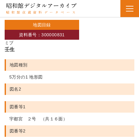
地図目録
資料番号：300000831
ミブ
壬生
地図種別
5万分の1 地形図
図名2
図番等1
宇都宮 ２号 （共１６面）
図番等2