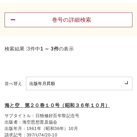
巻号の詳細検索
検索結果 :
3件中
1 ～ 3件
の表示
並べ替え
海と空 第２０巻１０号（昭和３６年１０月）
サブタイトル：
日独修好百年祭記念号
出版者：
海空思想普及協会
出版年月：
1961年（昭和36年）10月
請求記号：
397/U74/20-10