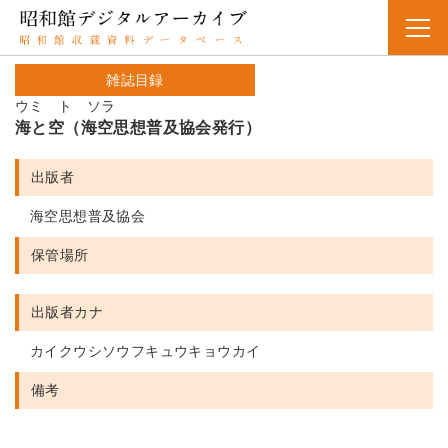
雑誌目録
ウミ ト ソラ
海と空（海空思想普及協会発行）
出版者
海空思想普及協会
保管場所
出版者カナ
カイクウシソウフキュウキョウカイ
備考