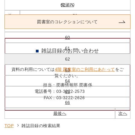
62 / 70
先頭へ
前へ
58
図書室のコレクションについて
59
60
61
雑誌目録のお問い合わせ
62
資料の利用については
4階 図書室のご利用にあたって
をご
63
覧ください。
64
担当：
図書情報部 図書係
電話番号：
03-3222-2573
65
FAX：
03-3222-2626
66
最後へ
次へ
TOP
雑誌目録の検索結果