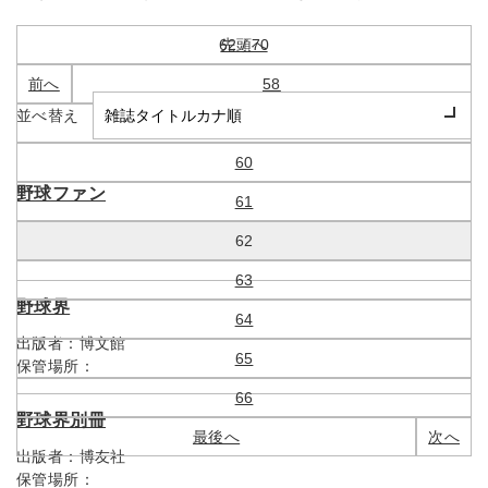
62 / 70
先頭へ
前へ
58
並べ替え
59
60
野球ファン
61
出版者：
野球ファン社
62
保管場所：
63
野球界
64
出版者：
博文館
65
保管場所：
66
野球界別冊
最後へ
次へ
出版者：
博友社
保管場所：