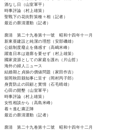
酒なし日（山室軍平）
時事評論（村上雄策）
聖戰下の花街對策種々相（記者）
最近の廓清運動（記者）
廓清 第二十九卷第十一號 昭和十四年十一月
新東亜建設と純潔の理想（安部磯雄）
公娼制度廢止を痛感す（高嶋米峰）
躍進日本は遊廓を要せず（村上雄策）
國家資源としての家庭を護れ（片山哲）
海外の婦人ニュース
結婚期と貞操の價値問題（家田作吉）
留岡秋田縣知事に呈す（岡村丙子郎）
身賣防止の回顧と實情（石毛晴雄）
心田の開墾（山室軍平）
時事評論（村上雄策）
女性相談から（高島米峰）
着々進む粛正陣
最近の廓清運動（記者）
廓清 第二十九卷第十二號 昭和十四年十二月