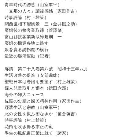
靑年時代の誘惑（山室軍平）
「支那の人々」讀後感銘（家田作吉）
時事評論（村上雄策）
關西世相下層風景 三（金井鐵之助）
廢娼後の接客業取締（菅澤肇）
富山縣接客業新取締規則 一
廢娼の機運各地に熟す
娘を賣る誘拐魔の横行
最近の廓清運動（記者）
廓清 第二十八卷第八號 昭和十三年八月
生活改善の促進（安部磯雄）
聖戰日本は廢娼を要望す（村上雄策）
婦人兒童取引と猥本（徳田六郎）
海外の婦人ニュース
佐渡の史蹟と國民精神作興（家田作吉）
經濟生活と宗教（山室軍平）
此の女性を救ふ術なきか（笹倉彌吉）
時事評論（村上雄策）
花街を吹き捲る粛正の嵐
學生の風紀粛正策に就て（諸家）