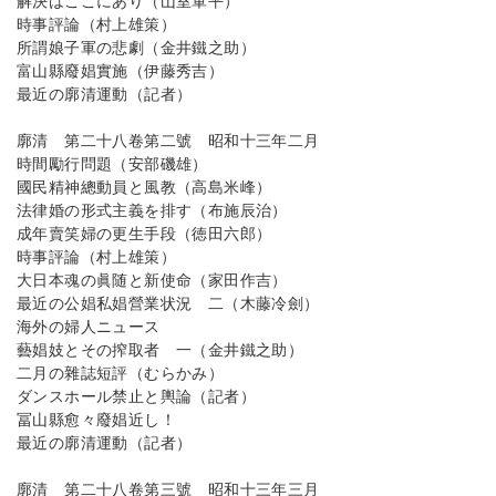
解決はここにあり（山室軍平）
時事評論（村上雄策）
所謂娘子軍の悲劇（金井鐵之助）
富山縣廢娼實施（伊藤秀吉）
最近の廓清運動（記者）
廓清 第二十八卷第二號 昭和十三年二月
時間勵行問題（安部磯雄）
國民精神總動員と風教（高島米峰）
法律婚の形式主義を排す（布施辰治）
成年賣笑婦の更生手段（徳田六郎）
時事評論（村上雄策）
大日本魂の眞随と新使命（家田作吉）
最近の公娼私娼營業状況 二（木藤冷劍）
海外の婦人ニュース
藝娼妓とその搾取者 一（金井鐵之助）
二月の雜誌短評（むらかみ）
ダンスホール禁止と輿論（記者）
冨山縣愈々廢娼近し！
最近の廓清運動（記者）
廓清 第二十八卷第三號 昭和十三年三月