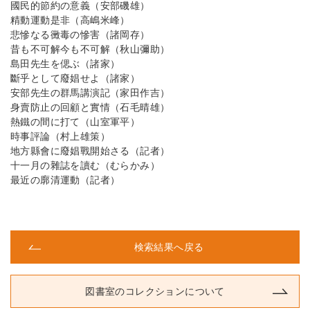
國民的節約の意義（安部磯雄）
精動運動是非（高嶋米峰）
悲慘なる黴毒の慘害（諸岡存）
昔も不可解今も不可解（秋山彌助）
島田先生を偲ぶ（諸家）
斷乎として廢娼せよ（諸家）
安部先生の群馬講演記（家田作吉）
身賣防止の回顧と實情（石毛晴雄）
熱鐵の間に打て（山室軍平）
時事評論（村上雄策）
地方縣會に廢娼戰開始さる（記者）
十一月の雜誌を讀む（むらかみ）
最近の廓清運動（記者）
検索結果へ戻る
図書室のコレクションについて