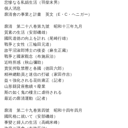
悲慘なる私娼生活（羽柴末男）
個人消息
廓清會の事業と計畫 英文（E・C・ヘニガー）
廓清 第二十八卷第九號 昭和十三年九月
質素の生活（安部磯雄）
國民道徳の向上を計れ（尾崎行雄）
戰爭と女性（三輪田元道）
故平沼淑郎博士の後姿（麻生正藏）
戰爭と國家觀念（布施辰治）
近時所感（秋山彌助）
賣笑搾取禁壓と各國（徳田六郎）
精神總動員と迷信の打破（家田作吉）
益々強化される花街粛正（記者）
山形縣貸座敷續々廢業
斯の如く鬼の樓主に虐待される
最近の廓清運動（記者）
廓清 第二十九卷第四號 昭和十四年四月
國民格に就いて（安部磯雄）
事變と婦人の生活（高嶋米峰）