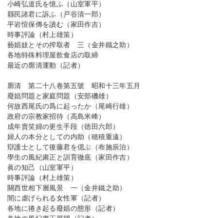
小崎弘道氏を憶ふ（山室軍平）
縣民諸君に訴ふ（戸谷清一郎）
平岩愃保傳を讀む（家田作吉）
時事評論（村上雄策）
藝娼妓とその搾取者 三（金井鐵之助）
各地特殊料理屋飲食店の取締
最近の廓清運動（記者）
廓清 第二十八卷第五號 昭和十三年五月
廢娼問題と家庭問題（安部磯雄）
何故西尾氏の爲に起ったか（尾崎行雄）
政府の宗教家招待（高島米峰）
成年賣笑婦の更生手段（徳田六郎）
婦人の本分としての内助（穂積重遠）
辯護士として後藤君を偲ぶ（布施辰治）
學生の風紀粛正と訓育徹底（家田作吉）
眞の知己（山室軍平）
時事評論（村上雄策）
關西世相下層風景 一（金井鐵之助）
闇に虐げられる女性軍（記者）
各地に捲き起る廢娼の態形（記者）