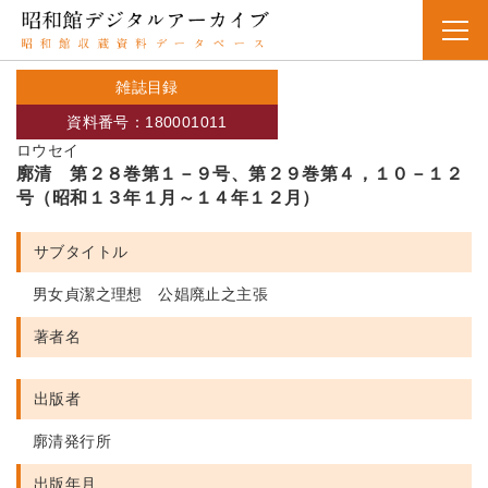
雑誌目録
資料番号：180001011
ロウセイ
廓清 第２８巻第１－９号、第２９巻第４，１０－１２
号（昭和１３年１月～１４年１２月）
サブタイトル
男女貞潔之理想 公娼廃止之主張
著者名
出版者
廓清発行所
出版年月