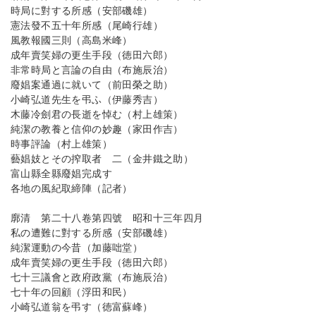
時局に對する所感（安部磯雄）
憲法發不五十年所感（尾崎行雄）
風教報國三則（高島米峰）
成年賣笑婦の更生手段（徳田六郎）
非常時局と言論の自由（布施辰治）
廢娼案通過に就いて（前田榮之助）
小崎弘道先生を弔ふ（伊藤秀吉）
木藤冷劍君の長逝を悼む（村上雄策）
純潔の教養と信仰の妙趣（家田作吉）
時事評論（村上雄策）
藝娼妓とその搾取者 二（金井鐵之助）
富山縣全縣廢娼完成す
各地の風紀取締陣（記者）
廓清 第二十八卷第四號 昭和十三年四月
私の遭難に對する所感（安部磯雄）
純潔運動の今昔（加藤咄堂）
成年賣笑婦の更生手段（徳田六郎）
七十三議會と政府政黨（布施辰治）
七十年の回顧（浮田和民）
小崎弘道翁を弔す（徳富蘇峰）