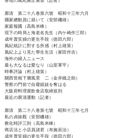
各地の風紀粛正展望（記者）
廓清 第二十八卷第六號 昭和十三年六月
國家總動員に就いて（安部磯雄）
家庭報國（高島米峰）
現下の時局と海老名先生（内ケ崎作三郎）
成年賣笑婦の更生手段（徳田六郎）
風紀統計に對する所感（村上雄策）
風紀上より見た學生生活（家田作吉）
海外の婦人ニュース
最も大なるは愛なり（山室軍平）
時事評論（村上雄策）
關西世相下層風景 二（金井鐵之助）
警察の門前で自廢娼妓を奪はる
大阪府料理屋飲食店取締規則
最近の廓清運動（記者）
廓清 第二十八卷第七號 昭和十三年七月
私の貞操觀（安部磯雄）
教化時評三則（高島米峰）
商店法と小店員諸君（布施辰治）
成年賣笑婦の更生手段（徳田六郎）