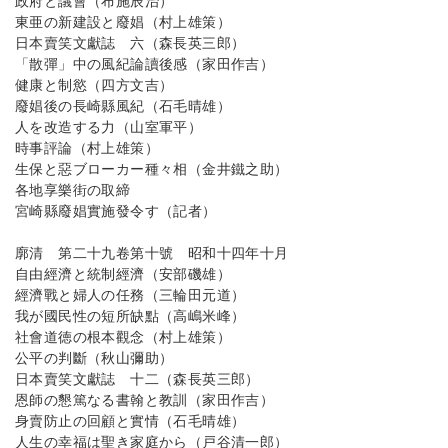
政府と議會（布施辰治）
東亜の新建設と廢娼（村上雄策）
日本賣笑文獻誌 六（森長英三郎）
「散彈」中の風紀論讀後感（家田作吉）
健康と制慾（四方文吉）
廢娼後の長崎縣風紀（石毛晴雄）
人を改造する力（山室軍平）
時事評論（村上雄策）
生保と惡ブローカー種々相（金井鐵之助）
各地享樂街の取締
宮崎縣廢娼實施發令す（記者）
廓清 第二十九卷第十號 昭和十四年十月
自由經濟と統制經濟（安部磯雄）
經濟戰と婦人の任務（三輪田元道）
我が國民性の短所缺點（高嶋米峰）
社會道徳の根本觀念（村上雄策）
公平の判斷（秋山彌助）
日本賣笑文獻誌 十二（森長英三郎）
恩師の懇篤なる書翰と教訓（家田作吉）
身賣防止の回顧と實情（石毛晴雄）
人生の幸福は聖き家庭から（戸谷清一郎）