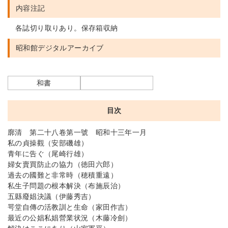
内容注記
各誌切り取りあり。保存箱収納
昭和館デジタルアーカイブ
和書
目次
廓清 第二十八卷第一號 昭和十三年一月
私の貞操觀（安部磯雄）
青年に告ぐ（尾崎行雄）
婦女賣買防止の協力（徳田六郎）
過去の國難と非常時（穂積重遠）
私生子問題の根本解決（布施辰治）
五縣廢娼決議（伊藤秀吉）
咢堂自傳の活教訓と生命（家田作吉）
最近の公娼私娼營業状況（木藤冷劍）