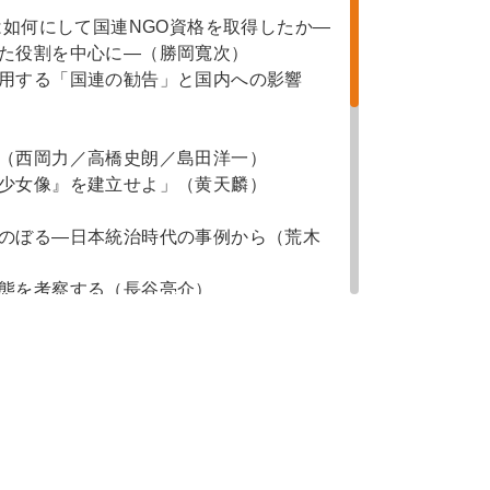
は如何にして国連NGO資格を取得したか―
た役割を中心に―（勝岡寬次）
用する「国連の勧告」と国内への影響
（西岡力／高橋史朗／島田洋一）
少女像』を建立せよ」（黄天麟）
のぼる―日本統治時代の事例から（荒木
態を考察する（長谷亮介）
２）（柴公也）
題』（李宇●）
ギルト・インフォメーション・プログラム）
帝国』（島田洋一）