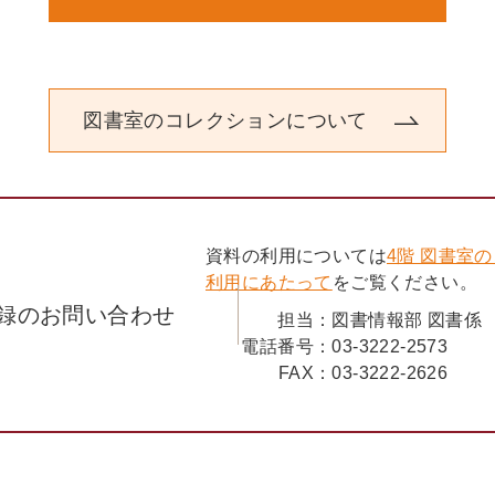
松本厚治著『韓国「反日主義」の
〈ニュース・インフォメーション
反日民族主義に反対する初めての
〈歴認研活動記録〉
〈編集後記〉
図書室のコレクションについて
資料の利用については
4階 図書室
利用にあたって
をご覧ください。
録のお問い合わせ
担当：
図書情報部 図書係
電話番号：
03-3222-2573
FAX：
03-3222-2626