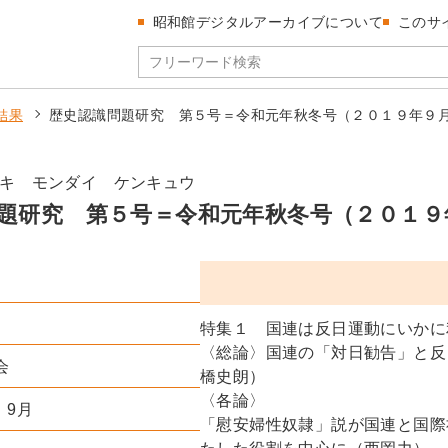
昭和館デジタルアーカイブについて
このサ
結果
歴史認識問題研究 第５号＝令和元年秋冬号（２０１９年９
キ モンダイ ケンキュウ
題研究 第５号＝令和元年秋冬号（２０１９
特集１ 国連は反日運動にいかに
〈総論〉国連の「対日勧告」と反
会
橋史朗）
〈各論〉
）9月
「慰安婦性奴隷」説が国連と国際