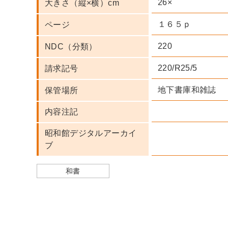
26×
大きさ（縦×横）cm
１６５ｐ
ページ
220
NDC（分類）
220/R25/5
請求記号
地下書庫和雑誌
保管場所
内容注記
昭和館デジタルアーカイ
ブ
和書