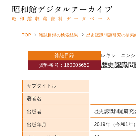
TOP
雑誌目録の検索結果
歴史認識問題研究の検索
雑誌目録
レキシ ニンシ
歴史認識問
資料番号：160005652
サブタイトル
著者名
歴史認識問題研究
出版者
2019年（令和1年
出版年月