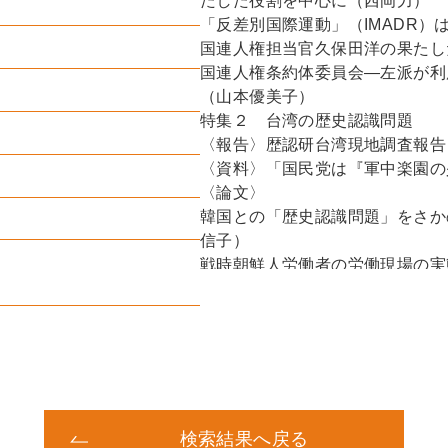
たした役割を中心に（西岡力）
「反差別国際運動」（IMADR）
国連人権担当官久保田洋の果たし
国連人権条約体委員会―左派が利
（山本優美子）
特集２ 台湾の歴史認識問題
〈報告〉歴認研台湾現地調査報告
〈資料〉「国民党は『軍中楽園の
〈論文〉
韓国との「歴史認識問題」をさか
信子）
戦時朝鮮人労働者の労働現場の実
〈聞き書き〉
日本時代の朝鮮人警察官の回想（
〈書評〉
西岡力著『でっちあげの徴用工問
高橋史朗著『WGIP（ウォー・
と「歴史戦」』（岡島実）
レイノルズ著『アメリカ―自由の
検索結果へ戻る