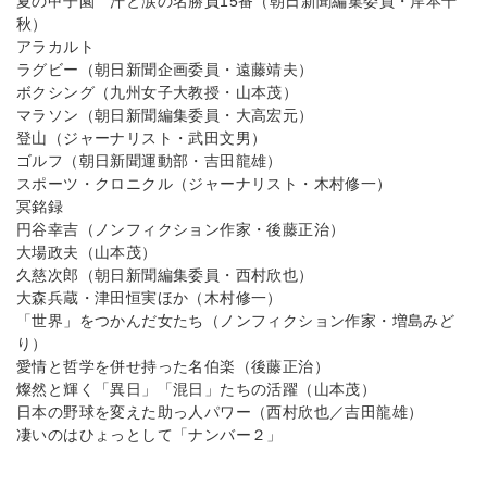
夏の甲子園 汗と涙の名勝負15番（朝日新聞編集委員・岸本千
秋）
アラカルト
ラグビー（朝日新聞企画委員・遠藤靖夫）
ボクシング（九州女子大教授・山本茂）
マラソン（朝日新聞編集委員・大高宏元）
登山（ジャーナリスト・武田文男）
ゴルフ（朝日新聞運動部・吉田龍雄）
スポーツ・クロニクル（ジャーナリスト・木村修一）
冥銘録
円谷幸吉（ノンフィクション作家・後藤正治）
大場政夫（山本茂）
久慈次郎（朝日新聞編集委員・西村欣也）
大森兵蔵・津田恒実ほか（木村修一）
「世界」をつかんだ女たち（ノンフィクション作家・増島みど
り）
愛情と哲学を併せ持った名伯楽（後藤正治）
燦然と輝く「異日」「混日」たちの活躍（山本茂）
日本の野球を変えた助っ人パワー（西村欣也／吉田龍雄）
凄いのはひょっとして「ナンバー２」