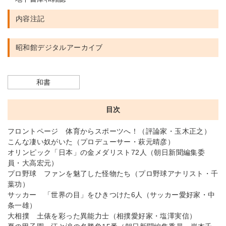
内容注記
昭和館デジタルアーカイブ
和書
目次
フロントページ 体育からスポーツへ！（評論家・玉木正之）
こんな凄い奴がいた（プロデューサー・萩元晴彦）
オリンピック「日本」の金メダリスト72人（朝日新聞編集委
員・大高宏元）
プロ野球 ファンを魅了した怪物たち（プロ野球アナリスト・千
葉功）
サッカー 「世界の目」をひきつけた6人（サッカー愛好家・中
条一雄）
大相撲 土俵を彩った異能力士（相撲愛好家・塩澤実信）