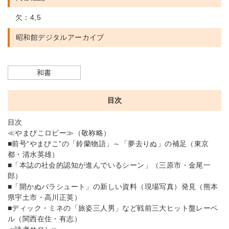
欠：4,5
昭和館デジタルアーカイブ
和書
目次
目次
≪やまびこロビー≫（敬称略）
■前号“やまびこ”の「鈴蘭物語」～「夢去りぬ」の補足（東京
都・清水英雄）
■「本誌の社会的認知が進んでいるシーン」（三原市・金尾一
郎）
■「開かぬパラシュート」の新しい資料（現場写真）発見（熊本
県宇土市・高川正英）
■ディック・ミネの「旅姿三人男」など戦前三大ヒット盤レーベ
ル（関西在住・有志）