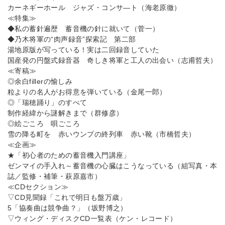
カーネギーホール ジャズ・コンサ―ト（海老原徹）
≪特集≫
◆私の蓄針遍歴 蓄音機の針に就いて（菅一）
◆乃木将軍の“肉声録音”探索記 第二部
湯地原版が写っている！実は二回録音していた
国産発の円盤式録音器 奇しき将軍と工人の出会い（志甫哲夫）
≪寄稿≫
◎余白fillerの愉しみ
粒よりの名人がお得意を弾いている（金尾一郎）
◎「瑞穂踊り」のすべて
制作経緯から謎解きまで（群修彦）
◎絵ごころ 唄ごころ
雪の降る町を 赤いウンプの終列車 赤い靴（市橋哲夫）
≪企画≫
★「初心者のための蓄音機入門講座」
ゼンマイの手入れ～蓄音機の心臓はこうなっている（組写真・本
誌／監修・補筆・萩原嘉市）
≪CDセクション≫
▽CD見聞録「これで明日も盤万歳」
5「協奏曲は競争曲？」（坂野博之）
▽ウィング・ディスクCD一覧表（ケン・レコード）