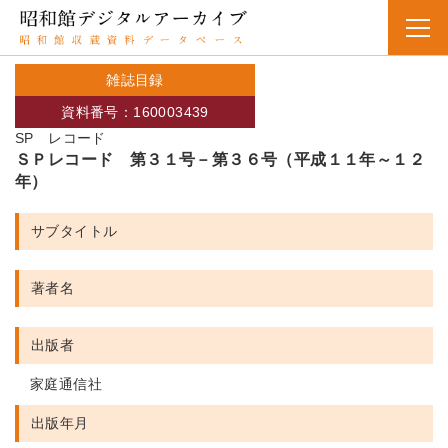
雑誌目録
資料番号：160003439
SP レコード
ＳＰレコード 第３１号－第３６号（平成１１年～１２
年）
サブタイトル
著者名
出版者
家庭通信社
出版年月