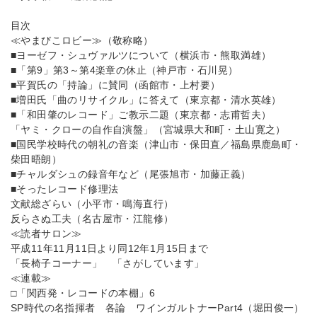
目次
≪やまびこロビー≫（敬称略）
■ヨーゼフ・シュヴァルツについて（横浜市・熊取満雄）
■「第9」第3～第4楽章の休止（神戸市・石川晃）
■平賀氏の「持論」に賛同（函館市・上村要）
■増田氏「曲のリサイクル」に答えて（東京都・清水英雄）
■「和田肇のレコード」ご教示二題（東京都・志甫哲夫）
「ヤミ・クローの自作自演盤」（宮城県大和町・土山寛之）
■国民学校時代の朝礼の音楽（津山市・保田直／福島県鹿島町・
柴田晤朗）
■チャルダシュの録音年など（尾張旭市・加藤正義）
■そったレコード修理法
文献総ざらい（小平市・鳴海直行）
反らさぬ工夫（名古屋市・江龍修）
≪読者サロン≫
平成11年11月11日より同12年1月15日まで
「長椅子コーナー」 「さがしています」
≪連載≫
□「関西発・レコードの本棚」6
SP時代の名指揮者 各論 ワインガルトナーPart4（堀田俊一）