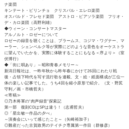
ナ楽団
キンテート・ピリンチョ クリスバル・エレロ楽団
オスバルド・フレセド楽団 アストロ・ピアソラ楽団 フリオ・
デ・カロ楽団（高野利雄）
◆ウィーン・コンサートマスター
アルノルト・ロゼーについて
ロゼーの録音を聴くことは、ブラームス、コジマ・ワグナー、マ
ーラー、シェンベルク等が実際にどのような音色をオーケストラ
に望んでいたかを、実際に体験することにもなる＜序より＞（室
伏博行）
◆「街に唄あり」～昭和青春メモリー～
新潟日報社は、一昨年秋から昨年春にかけて26回にわたり戦
後・占領下時代を写す流行歌を連載、文・絵・紙面構成が三位一
体の楽しい記事でした。うち4回を縮小原形で紹介。（文・野尻
守利／画・市橋哲夫）
≪寄稿≫
◎乃木将軍の“肉声録音”探索記
第一部 復刻CDはSPは違う！（志甫哲夫）
◎「星出敏一作品の夕べ」
～演奏会にいって感じたこと～（矢崎裕加子）
◎難産だった古賀政男のテイチク専属第一作目（群修彦）