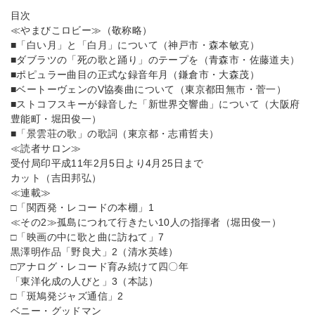
目次
≪やまびこロビー≫（敬称略）
■「白い月」と「白月」について（神戸市・森本敏克）
■ダブラツの「死の歌と踊り」のテープを（青森市・佐藤道夫）
■ポピュラー曲目の正式な録音年月（鎌倉市・大森茂）
■ベートーヴェンのV協奏曲について（東京都田無市・菅一）
■ストコフスキーが録音した「新世界交響曲」について（大阪府
豊能町・堀田俊一）
■「景雲荘の歌」の歌詞（東京都・志甫哲夫）
≪読者サロン≫
受付局印平成11年2月5日より4月25日まで
カット（吉田邦弘）
≪連載≫
□「関西発・レコードの本棚」1
≪その2≫孤島につれて行きたい10人の指揮者（堀田俊一）
□「映画の中に歌と曲に訪ねて」7
黒澤明作品「野良犬」2（清水英雄）
□アナログ・レコード育み続けて四〇年
「東洋化成の人びと」3（本誌）
□「斑鳩発ジャズ通信」2
ベニー・グッドマン