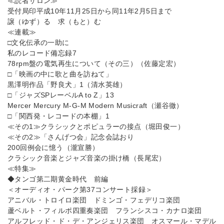
≪読者サロン≫
受付局印平成10年11月25日から同11年2月5日まで
譲（ゆず）る 求（もと）む
≪連載≫
□文化伝承の一助に
私のレコード備忘録7
78rpm盤の電気再生について（その三）（佐藤定宏）
□「映画の中に歌と曲を訪ねて」
黒澤明作品「野良犬」1（清水英雄）
□「ジャズSPレーベルA to Z」13
Mercer Mercury M-G-M Modern Musicraft（瀬谷徹）
□「関西発・レコードの本棚」1
≪その1≫クラシックとポピュラーの接点（堀田俊一）
≪その2≫「さんげつ会」記念会誌おり
200回例会に憶う（瀧宣勝）
クラシック音楽とジャズ音楽の掛け橋（長尾宏）
≪特集≫
◆タンゴ第二期黄金時代 前編
＜オーディオ・パーク第37コンサート採録＞
アニバル・トロイロ楽団 ドミンゴ・フェデリコ楽団
蘆ベルト・フィルポ四重奏楽団 フランシスコ・カナロ楽団
アルフレッド・ド・デ・アンジェリス楽団 オスマール・マデル