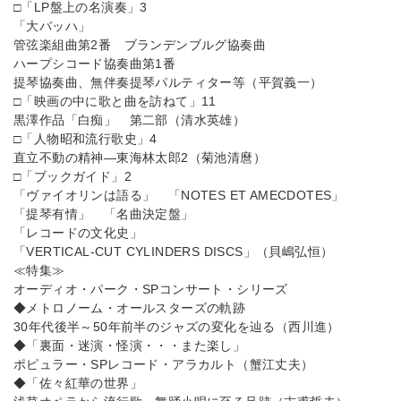
□「LP盤上の名演奏」3
「大バッハ」
管弦楽組曲第2番 ブランデンブルグ協奏曲
ハープシコード協奏曲第1番
提琴協奏曲、無伴奏提琴パルティター等（平賀義一）
□「映画の中に歌と曲を訪ねて」11
黒澤作品「白痴」 第二部（清水英雄）
□「人物昭和流行歌史」4
直立不動の精神―東海林太郎2（菊池清麿）
□「ブックガイド」2
「ヴァイオリンは語る」 「NOTES ET AMECDOTES」
「提琴有情」 「名曲決定盤」
「レコードの文化史」
「VERTICAL-CUT CYLINDERS DISCS」（貝嶋弘恒）
≪特集≫
オーディオ・パーク・SPコンサート・シリーズ
◆メトロノーム・オールスターズの軌跡
30年代後半～50年前半のジャズの変化を辿る（西川進）
◆「裏面・迷演・怪演・・・また楽し」
ポピュラー・SPレコード・アラカルト（蟹江丈夫）
◆「佐々紅華の世界」