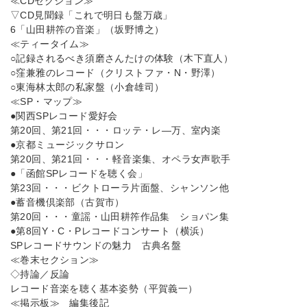
≪CDセクション≫
▽CD見聞録「これで明日も盤万歳」
6「山田耕筰の音楽」（坂野博之）
≪ティータイム≫
○記録されるべき須磨さんたけの体験（木下直人）
○窪兼雅のレコード（クリストファ・N・野澤）
○東海林太郎の私家盤（小倉雄司）
≪SP・マップ≫
●関西SPレコード愛好会
第20回、第21回・・・ロッテ・レ―万、室内楽
●京都ミュージックサロン
第20回、第21回・・・軽音楽集、オペラ女声歌手
●「函館SPレコードを聴く会」
第23回・・・ビクトローラ片面盤、シャンソン他
●蓄音機倶楽部（古賀市）
第20回・・・童謡・山田耕筰作品集 ショパン集
●第8回Y・C・Pレコードコンサート（横浜）
SPレコードサウンドの魅力 古典名盤
≪巻末セクション≫
◇持論／反論
レコード音楽を聴く基本姿勢（平賀義一）
≪掲示板≫ 編集後記