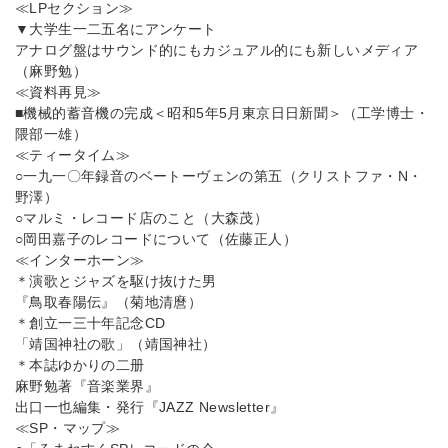
≪LPセクション≫
▼大学生一二五名にアンケート
アナログ盤はサウンド的にもカジュアル的にも新しいメディア
（麻野勉）
≪資料再見≫
■機械的蓄音機の完成＜昭和5年5月東京日日新聞＞（工学博士・
隈部一雄）
≪ティータイム≫
○一九一〇年録音のベートーヴェンの第五（クリストファ・N・
野澤）
○マルミ・レコード店のこと（大森茂）
○岡田嘉子のレコードについて（佐藤正人）
≪インターホーン≫
＊演歌とジャズを駆け抜けた男
『鳥取春陽伝』（菊地清麿）
＊創立一三十年記念CD
「靖国神社の歌」（靖国神社）
＊本誌ゆかりの二册
麻野勉著『音楽業界』
出口一也編集・発行『JAZZ Newsletter』
≪SP・マップ≫