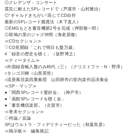
◎クレデンザ・コンサート
震災に耐えたSPレコードで（芦屋市・山村雅治）
◎“ギャルドきちがい”高じてCD自作
最新のSPレコード鑑賞法（木下直人）
◎EMGもどき蓄音機第2号を完成（押部敬一郎）
◎斑鳩の里のジャズ仲間（海老原徹）
≪CDセクション≫
▽CD見聞録「これで明日も盤万歳」
4「録音の歴史を聴く」（坂野博之）
≪ティータイム≫
○外国録音輸入盤のみ時代（三）（クリストファ・N・野澤）
○タンゴ川柳（山形英世）
○流亜風弦楽四重奏団 山田耕筰の室内楽作品演奏会
≪SP・マップ≫
●「関西SPレコード愛好会」（神戸市）
●「函館SPレコードを聴く会」
●「蓄音機倶楽部」（古賀市）
≪巻末セクション≫
◇持論／反論
SPはウルトラ・フィデリティーだった（秋葉良彦）
≪掲示板≫ 編集後記