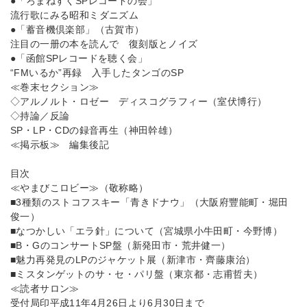
●「ろまねすくSPレコードの会」
流行歌にみる昭和ミダニズム
●「蓄音機倶楽部」（古賀市）
注目の一册の本を読んで 復刻版とノイズ
●「函館SPレコードを聴く会」
“FMいるか”再録 入手したタンゴのSP
≪巻末セクション≫
◇アルノルト・ロゼー ディスコグラフィー（室伏博行）
◇持論／反論
SP・LP・CDの録音再生（神田幹雄）
≪掲示板≫ 編集後記
目次
≪やまびこロビー≫（敬称略）
■3種類のストコフスキー「青きドナウ」（大阪府豐能町・堀田
俊一）
■なつかしい「エラ針」について（宮城県小牛田町・今野博）
■B・GのコンサートSP盤（新発田市・荒井健一）
■魅力再発見のLPのジャケット展（新津市・齊藤康治）
■ミスタンゲットのサ・セ・パリ盤（東京都・志甫哲夫）
≪読者サロン≫
受付局印平成11年4月26日より6月30日まで