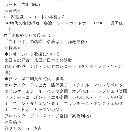
カット（吉田邦弘）
≪連載≫
□「関西発・レコードの本棚」3
SP時代の名指揮者 各論 ワインガルトナーPart001（堀田俊
一）
□「斑鳩発ジャズ通信」3
「赤トンボ」の名唱、名演は？（海老原徹）
≪特集≫
◆レオ・シロタ教授について
来日前の経緯 来日と日本での活動
戦後の経歴 シオ・シロタのレコード（クリストファ・N・野
澤）
◆タンゴ第二期黄金時代 後編
オルケスタ・ティピカ 藤沢嵐子 エクトル・マウレリベルタ・
ラマルケ エクトル・バレラ楽団 オズバルド・プグリエセ楽団
フランチーニ・ポンティエル楽団 カルロス・ディ・サルリ楽
団 ファン・ダリエンソ楽団 フランチーニ・ポンティエル楽
団 フルビオ・サラマンカ楽団
アルヘンタ・ダコスティーノ楽団（高野利雄）
≪寄稿≫
◎ジャズ・in・本吉