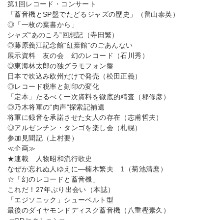
第1回レコード・コンサート
「蓄音機とSP盤でたどるジャズの歴史」（畠山泰英）
◎「一枚の葉書から」
シャズ“あのころ”回想記（寺田繁）
◎藤原義江記念館“紅葉館”のごあんない
展示資料 友の会 幻のレコード（石川秀）
◎東海林太郎の独グラモフォン盤
日本で吹込み欧州だけで発売（松田正義）
◎レコード税率と刻印の変化
「定本」たるべく一次資料を徹底的精査（郡修彦）
◎乃木将軍の“肉声”探索記補遺
将軍に録音を承諾させた女人の存在（志甫哲夫）
◎アルゼンチン・タンゴを楽し会（札幌）
参加見聞記（上村要）
≪企画≫
★連載 人物昭和流行歌史
なぜか忘れぬ人ゆえに―楠木繁夫 1（菊池清麿）
☆「幻のレコードと蓄音機」
これだ！27年ぶり出会い（本誌）
「エジソニック」シューベルト型
最後のダイヤモンドディスク蓄音機（八重樫素久）