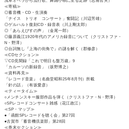
浅草オペラから流行歌、舞踊小唄に至る足跡（志甫哲夫）
≪寄稿≫
◎蓄音機・CD・生演奏
「ナイス トリオ コンサート」奮闘記（川辺芳雄）
◎ゲルハルト復刻CD・録音表（川上剛太郎）
◎「あらえびすの声」（金尾一郎）
◎藤原義江1920年代のアメリカ録音について（クリストファ・
N・野澤）
◎台詞無し『上海の街角で』の謎を解く（郡修彦）
≪CDセクション≫
▽CD見聞録「これで明日も盤万歳」9
「カルーソの新録音」（坂野博之）
≪資料再見≫
『レコード音楽』（名曲堂昭和25年8月刊）所載
「針の話」（有坂愛彦）
≪ティータイム≫
○メンチンスキー服部作品を弾く（クリストファ・N・野澤）
○SPレコードコンサート雑感（花江政江）
≪SP・マップ≫
●「函館SPレコードを聴く会」第27回
●古賀市「蓄音機倶楽部」第28回
≪巻末セクション≫