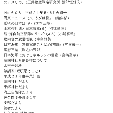
のアメリカ｣（三井物産戦略研究所･渡部恒雄氏）
Ｎo.６０８ 平成２１年５･６月合併号
写真ニュース｢ひゅうが就役」（編集部）
近頃の日本は(９)（塚本三郎）
山本権兵衛と日本海軍(６)（櫟木幹三）
続･海自航空部隊の生い立ち(５)（杉浦喜義）
艦内食の変遷概観（幸島博美）
日本海軍、無銭電信こと始め(前編)（常廣栄一）
追想三編（堀之内芳郎）
日本海軍におけるネルソンの遺産（宮崎富哉）
靖國神社月例参拝について
水交告知板
談話室｢近頃思うこと｣
平成２１年度事業計画
靖國神社だより
東郷神社だより
海上自衛隊だより
佐久間艇長没後百年
支部だより
読者だより