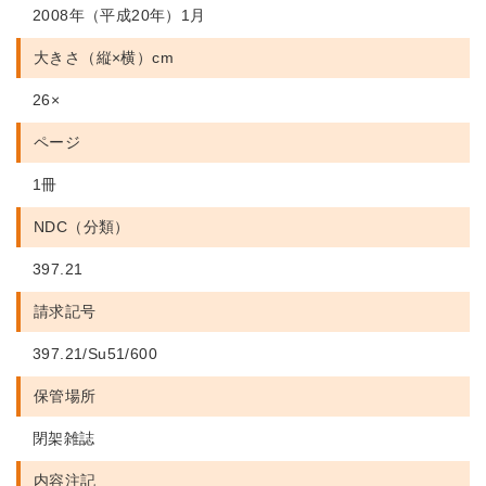
2008年（平成20年）1月
大きさ（縦×横）cm
26×
ページ
1冊
NDC（分類）
397.21
請求記号
397.21/Su51/600
保管場所
閉架雑誌
内容注記