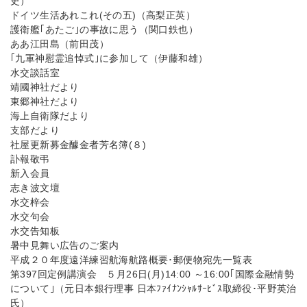
史）
ドイツ生活あれこれ(その五)（高梨正英）
護衛艦｢あたご｣の事故に思う（関口鉄也）
ああ江田島（前田茂）
｢九軍神慰霊追悼式｣に参加して（伊藤和雄）
水交談話室
靖國神社だより
東郷神社だより
海上自衛隊だより
支部だより
社屋更新募金醵金者芳名簿(８)
訃報敬弔
新入会員
志き波文壇
水交梓会
水交句会
水交告知板
暑中見舞い広告のご案内
平成２０年度遠洋練習航海航路概要･郵便物宛先一覧表
第397回定例講演会 ５月26日(月)14:00 ～16:00｢国際金融情勢
について｣（元日本銀行理事 日本ﾌｧｲﾅﾝｼｬﾙｻｰﾋﾞｽ取締役･平野英治
氏）