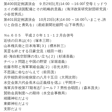
第400回定例講演会 ９月29日(月)14:00 ～16:00｢空母ミッドウ
エイの横須賀配備とその戦略的意義｣（海洋政策研究財団研究員･
小谷哲男氏）
第401回定例講演会 10月23日(木)14:00 ～16:00｢いまこそ､誇
りと自信と勇気を｣（産経新聞社顧問･山下幸秀氏）
Ｎo.６０５ 平成２０年１１･１２月合併号
近頃の日本は(６)（塚本三郎）
山本権兵衛と日本海軍(３)（櫟木幹三）
英霊を絆とする日豪交流（植田一雄）
続･海自航空部隊の生い立ち(２)（杉浦喜義）
チベット問題と中国の野望（深堀道義）
佐藤市郎と海軍軍縮会議(２)（谷光太郎）
不思議に命ながらえて（前田茂）
兵学校防府分校病室の八月十五日（大岡次郎）
水交会第六代会長木山正義様を偲ぶ（平間洋一）
海軍兵学校第77期有志｢コール７７男性合唱団｣（森本茂夫）
賛助会員制度への期待（水交会事務局）
靖國神社だより
東郷神社だより
支部だより