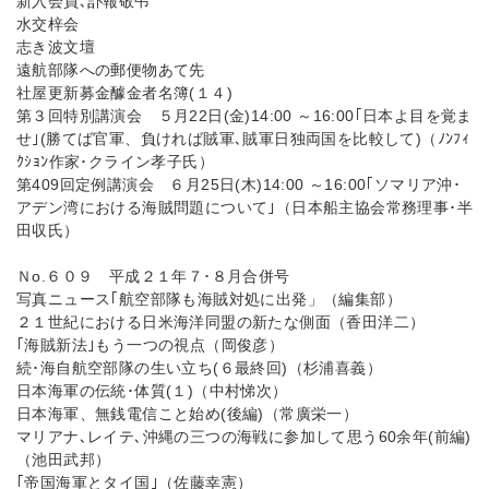
新入会員､訃報敬弔
水交梓会
志き波文壇
遠航部隊への郵便物あて先
社屋更新募金醵金者名簿(１４)
第３回特別講演会 ５月22日(金)14:00 ～16:00｢日本よ目を覚ま
せ｣(勝てば官軍、負ければ賊軍､賊軍日独両国を比較して)（ﾉﾝﾌｨ
ｸｼｮﾝ作家･クライン孝子氏）
第409回定例講演会 ６月25日(木)14:00 ～16:00｢ソマリア沖･
アデン湾における海賊問題について｣（日本船主協会常務理事･半
田収氏）
Ｎo.６０９ 平成２１年７･８月合併号
写真ニュース｢航空部隊も海賊対処に出発」（編集部）
２１世紀における日米海洋同盟の新たな側面（香田洋二）
｢海賊新法｣もう一つの視点（岡俊彦）
続･海自航空部隊の生い立ち(６最終回)（杉浦喜義）
日本海軍の伝統･体質(１)（中村悌次）
日本海軍、無銭電信こと始め(後編)（常廣栄一）
マリアナ､レイテ､沖縄の三つの海戦に参加して思う60余年(前編)
（池田武邦）
｢帝国海軍とタイ国｣（佐藤幸憲）