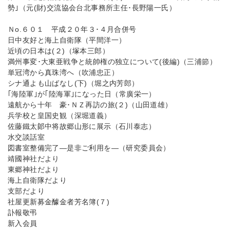
勢｣（元(財)交流協会台北事務所主任･長野陽一氏）
Ｎo.６０１ 平成２０年３･４月合併号
日中友好と海上自衛隊（平間洋一）
近頃の日本は(２)（塚本三郎）
満州事変･大東亜戦争と統帥権の独立について(後編)（三浦節）
単冠湾から真珠湾へ（吹浦忠正）
シナ通よも山ばなし(下)（堀之内芳郎）
｢海陸軍｣が｢陸海軍｣になった日（常廣栄一）
遠航から十年 豪･ＮＺ再訪の旅(２)（山田道雄）
兵学校と皇国史観（深堀道義）
佐藤鐵太郞中将故郷山形に展示（石川泰志）
水交談話室
図書室整備完了—是非ご利用を—（研究委員会）
靖國神社だより
東郷神社だより
海上自衛隊だより
支部だより
社屋更新募金醵金者芳名簿(７)
訃報敬弔
新入会員