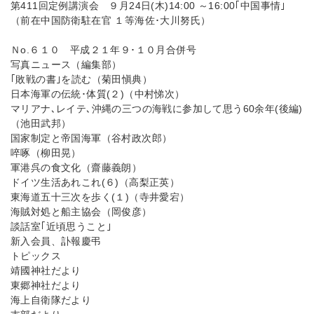
第411回定例講演会 ９月24日(木)14:00 ～16:00｢中国事情｣
（前在中国防衛駐在官 １等海佐･大川努氏）
Ｎo.６１０ 平成２１年９･１０月合併号
写真ニュース（編集部）
｢敗戦の書｣を読む（菊田愼典）
日本海軍の伝統･体質(２)（中村悌次）
マリアナ､レイテ､沖縄の三つの海戦に参加して思う60余年(後編)
（池田武邦）
国家制定と帝国海軍（谷村政次郎）
啐啄（柳田晃）
軍港呉の食文化（齋藤義朗）
ドイツ生活あれこれ(６)（高梨正英）
東海道五十三次を歩く(１)（寺井愛宕）
海賊対処と船主協会（岡俊彦）
談話室｢近頃思うこと｣
新入会員、訃報慶弔
トピックス
靖國神社だより
東郷神社だより
海上自衛隊だより