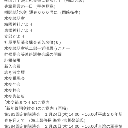
殉国六十烈士慰霊祭に参加して（梅田芳彦）
先輩慰霊の一日（宇佐見寛）
機関誌｢水交｣通巻６００号に（岡﨑拓生）
水交談話室
靖國神社だより
東郷神社だより
支部だより
社屋更新募金醵金者芳名簿(６)
水交談話室第二部—近頃思うこと—
幹候期会等連絡調整会議の開催
訃報敬弔
新入会員
志き波文壇
水交乗馬会
水交句会
水交梓会
水交告知板
｢水交鍋まつり｣のご案内
｢新年賀詞交歓会｣のご案内（再掲）
第393回定例講演会 １月24日(木)14:00 ～16:00｢平成２０年新
春を迎えて｣（海上幕僚長 海将･吉川榮治氏）
第394回定例講演会 ２月28日(木)14:00 ～16:00｢台湾の軍事情