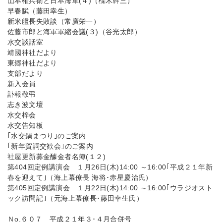
山本権兵衛と日本海軍(４)（櫟木幹三）
早春賦（藤田幸生）
新米艦長失敗談（常廣栄一）
佐藤市郎と海軍軍縮会議(３)（谷光太郎）
水交談話室
靖國神社だより
東郷神社だより
支部だより
新入会員
訃報敬弔
志き波文壇
水交梓会
水交告知板
｢水交鍋まつり｣のご案内
｢新年賀詞交歓会｣のご案内
社屋更新募金醵金者名簿(１２)
第404回定例講演会 １月26日(木)14:00 ～16:00｢平成２１年新
春を迎えて｣（海上幕僚長 海将･赤星慶治氏）
第405回定例講演会 １月22日(木)14:00 ～16:00｢ウラジオスト
ック訪問記｣（元海上幕僚長･藤田幸生氏）
Ｎo.６０７ 平成２１年３･４月合併号