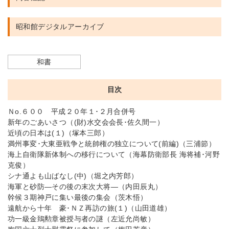
昭和館デジタルアーカイブ
和書
目次
Ｎo.６００ 平成２０年１･２月合併号
新年のごあいさつ（(財)水交会会長･佐久間一）
近頃の日本は(１)（塚本三郎）
満州事変･大東亜戦争と統帥権の独立について(前編)（三浦節）
海上自衛隊新体制への移行について（海幕防衛部長 海将補･河野
克俊）
シナ通よも山ばなし(中)（堀之内芳郎）
海軍と砂防—その後の末次大将—（内田辰丸）
幹候３期神戸に集い最後の集会（茨木悟）
遠航から十年 豪･ＮＺ再訪の旅(１)（山田道雄）
功一級金鵄勲章被授与者の謎（左近允尚敏）