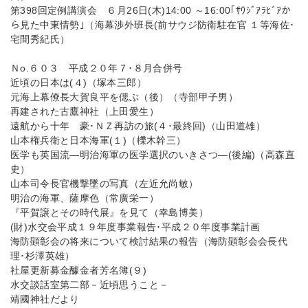
第398回定例講演会 ６月26日(木)14:00 ～16:00｢ｻｳｼﾞｱﾗﾋﾞｱか
ら見た中東情勢｣（海幕渉外班長(前サウジ防衛駐在官 １等海佐･
宅間秀紀氏）
Ｎo.６０３ 平成２０年７･８月合併号
近頃の日本は(４)（塚本三郎）
元海上幕僚長大賀良平を偲ぶ（後）（寺部甲子男）
再建された古鷹神社（上田愛生）
遠航から十年 豪･ＮＺ再訪の旅(４･最終回)（山田道雄）
山本権兵衛と日本海軍(１)（櫟木幹三）
医学も英国流—明治海軍の医学選択のいきさつ—(後編)（高森直
史）
山本司令長官機撃墜の写真（左近允尚敏）
明治の海軍、薩摩色（常廣栄一）
『平賀譲とその時代展』を見て（幸島博美）
(財)水交会平成１９年度事業報告･平成２０年度事業計画
海防顕彰会の将来について検討結果の報告（海防顕彰会会長代
理･杉澤英雄）
社屋更新募金醵金者芳名簿(９)
水交談話室第二部－近頃思うこと－
靖國神社だより