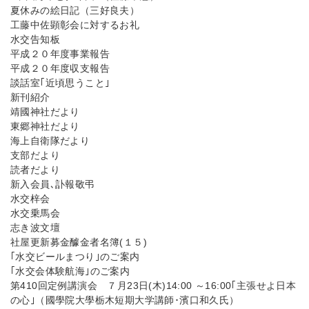
夏休みの絵日記（三好良夫）
工藤中佐顕彰会に対するお礼
水交告知板
平成２０年度事業報告
平成２０年度収支報告
談話室｢近頃思うこと｣
新刊紹介
靖國神社だより
東郷神社だより
海上自衛隊だより
支部だより
読者だより
新入会員､訃報敬弔
水交梓会
水交乗馬会
志き波文壇
社屋更新募金醵金者名簿(１５)
｢水交ビールまつり｣のご案内
｢水交会体験航海｣のご案内
第410回定例講演会 ７月23日(木)14:00 ～16:00｢主張せよ日本
の心｣（國學院大學栃木短期大学講師･濱口和久氏）