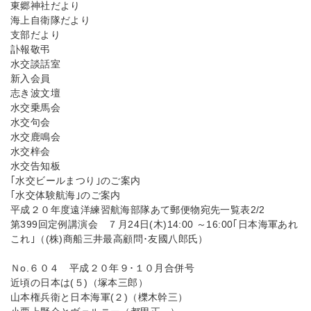
東郷神社だより
海上自衛隊だより
支部だより
訃報敬弔
水交談話室
新入会員
志き波文壇
水交乗馬会
水交句会
水交鹿鳴会
水交梓会
水交告知板
｢水交ビールまつり｣のご案内
｢水交体験航海｣のご案内
平成２０年度遠洋練習航海部隊あて郵便物宛先一覧表2/2
第399回定例講演会 ７月24日(木)14:00 ～16:00｢日本海軍あれ
これ｣（(株)商船三井最高顧問･友國八郎氏）
Ｎo.６０４ 平成２０年９･１０月合併号
近頃の日本は(５)（塚本三郎）
山本権兵衛と日本海軍(２)（櫟木幹三）