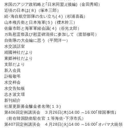
米国のアジア政戦略と｢日米同盟｣(後編)（金田秀昭）
近頃の日本は(８)（塚本三郎）
続･海自航空部隊の生い立ち(４)（杉浦喜義）
山本権兵衛と日本海軍(５)（櫟木幹三）
佐藤市郎と海軍軍縮会議(４)（谷光太郎）
ガ島慰霊祭及び慰霊碑清掃に参加して（渡部修司）
自衛隊の大会編に思う（平間洋一）
水交談話室
靖國神社だより
東郷神社だより
支部だより
新入会員
訃報敬弔
水交梓会
水交告知板
志き波文壇
新刊紹介
社屋更新募金醵金者名簿(１３)
第406回定例講演会 ３月26日(木)14:00 ～16:00｢韓国事情｣
（前在韓国防衛駐在官 １等海佐･下淳市氏）
第407回定例講演会 ４月28日(火)14:00 ～16:00｢オバマ大統領