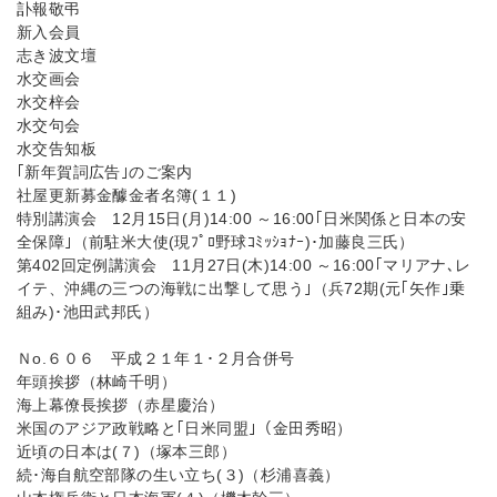
訃報敬弔
新入会員
志き波文壇
水交画会
水交梓会
水交句会
水交告知板
｢新年賀詞広告｣のご案内
社屋更新募金醵金者名簿(１１)
特別講演会 12月15日(月)14:00 ～16:00｢日米関係と日本の安
全保障｣（前駐米大使(現ﾌﾟﾛ野球ｺﾐｯｼｮﾅｰ)･加藤良三氏）
第402回定例講演会 11月27日(木)14:00 ～16:00｢マリアナ､レ
イテ、沖縄の三つの海戦に出撃して思う｣（兵72期(元｢矢作｣乗
組み)･池田武邦氏）
Ｎo.６０６ 平成２１年１･２月合併号
年頭挨拶（林崎千明）
海上幕僚長挨拶（赤星慶治）
米国のアジア政戦略と｢日米同盟｣（金田秀昭）
近頃の日本は(７)（塚本三郎）
続･海自航空部隊の生い立ち(３)（杉浦喜義）