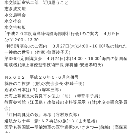
水交談話室第二部—近頃思うこと—
志き波文壇
水交鹿鳴会
水交梓会
水交告知板
｢平成２０年度遠洋練習航海部隊壮行会｣のご案内 ４月９日
(水)12:00～13:30
｢特別講演会｣のご案内 ３月27日(木)14:00～16:00｢私の触れた
一神教の世界｣（作家･曾野綾子氏）
第396回定例講演会 ４月24日(木)14:00 ～16:00｢海自の新国産
哨戒機｣(海上幕僚監部技術部長 海将補･安達孝昭氏)
Ｎo.６０２ 平成２０年５･６月合併号
就任のご挨拶（(財)水交会会長･林崎千明）
近頃の日本は(３)（塚本三郎）
元海上幕僚長大賀良平を偲ぶ（前）（寺部甲子男）
教育参考館（江田島）改修後の史料等展示（(財)水交会研究委員
会）
『江田島健児の歌』再考（谷村政次郎）
遠航から十年 豪･ＮＺ再訪の旅(１)（山田道雄）
医学も英国流—明治海軍の医学選択のいきさつ—(前編)（高森直