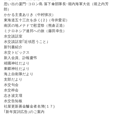
思い出の厦門･コロン島 落下傘部隊長･堀内海軍大佐（堀之内芳
郎）
かかる主査ありき（中村悌次）
東海道五十三次を歩く(２)（寺井愛宕）
南溟の地メナドで慰霊祭（熊倉正造）
ミクロネシア連邦への旅（藤田幸生）
水交談話室
水交談話室｢近頃思うこと｣
新刊書紹介
水交トピックス
新入会員、訃報慶弔
靖國神社だより
東郷神社だより
海上自衛隊だより
支部だより
水交句会
水交梓会
志き波文壇
水交告知板
社屋更新募金醵金者名簿(１７)
｢新年賀詞広告｣のご案内