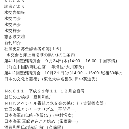
支部だより
読者だより
水交告知板
水交句会
水交画会
水交梓会
志き波文壇
新刊紹介
社屋更新募金醵金者名簿(１６)
｢水交会と海上自衛隊の集い｣のご案内
第411回定例講演会 ９月24日(木)14:00 ～16:00｢中国事情｣
（前在中国防衛駐在官 １等海佐･大川努氏）
第412回定例講演会 10月2１日(水)14:00 ～16:00｢戦後60年の
日本の文化と芸術｣（東北大学名誉教･田中英道氏）
Ｎo.６１１ 平成２１年１１･１２月合併号
就任のご挨拶（夏川和也）
ＮＨＫスペシャル番組と水交会の係わり（古賀雄次郎）
亡国の風とジャーナリズム（平間洋一）
日本海軍の伝統･体質(３)（中村悌次）
日本海軍 軍艦建造こと始め（常廣栄一）
酒巻和男氏の講話(前)（久保陽）