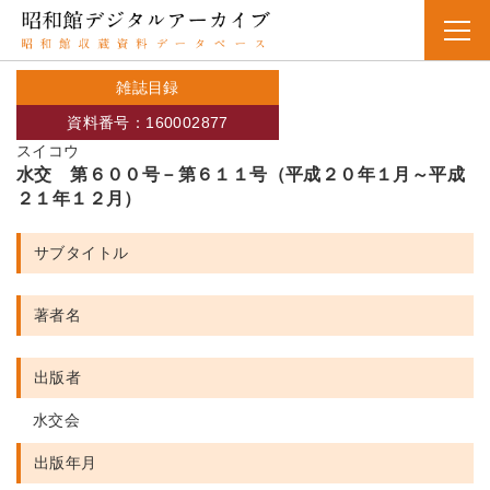
雑誌目録
資料番号：160002877
スイコウ
水交 第６００号－第６１１号（平成２０年１月～平成
２１年１２月）
サブタイトル
著者名
出版者
水交会
出版年月