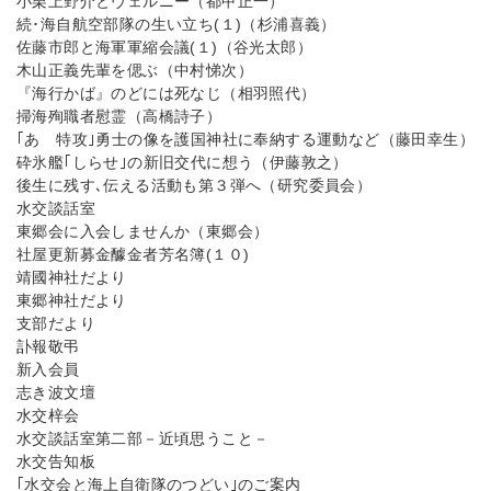
小栗上野介とヴェルニー（都甲正一）
続･海自航空部隊の生い立ち(１)（杉浦喜義）
佐藤市郎と海軍軍縮会議(１)（谷光太郎）
木山正義先輩を偲ぶ（中村悌次）
『海行かば』のどには死なじ（相羽照代）
掃海殉職者慰霊（高橋詩子）
｢あゝ特攻｣勇士の像を護国神社に奉納する運動など（藤田幸生）
砕氷艦｢しらせ｣の新旧交代に想う（伊藤敦之）
後生に残す､伝える活動も第３弾へ（研究委員会）
水交談話室
東郷会に入会しませんか（東郷会）
社屋更新募金醵金者芳名簿(１０)
靖國神社だより
東郷神社だより
支部だより
訃報敬弔
新入会員
志き波文壇
水交梓会
水交談話室第二部－近頃思うこと－
水交告知板
｢水交会と海上自衛隊のつどい｣のご案内