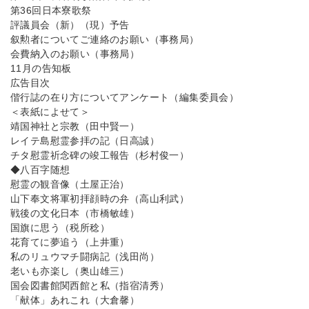
第36回日本寮歌祭
評議員会（新）（現）予告
叙勲者についてご連絡のお願い（事務局）
会費納入のお願い（事務局）
11月の告知板
広告目次
偕行誌の在り方についてアンケート（編集委員会）
＜表紙によせて＞
靖国神社と宗教（田中賢一）
レイテ島慰霊参拝の記（日高誠）
チタ慰霊祈念碑の竣工報告（杉村俊一）
◆八百字随想
慰霊の観音像（土屋正治）
山下奉文将軍初拝顔時の弁（高山利武）
戦後の文化日本（市橋敏雄）
国旗に思う（税所稔）
花育てに夢追う（上井重）
私のリュウマチ闘病記（浅田尚）
老いも亦楽し（奥山雄三）
国会図書館関西館と私（指宿清秀）
「献体」あれこれ（大倉馨）