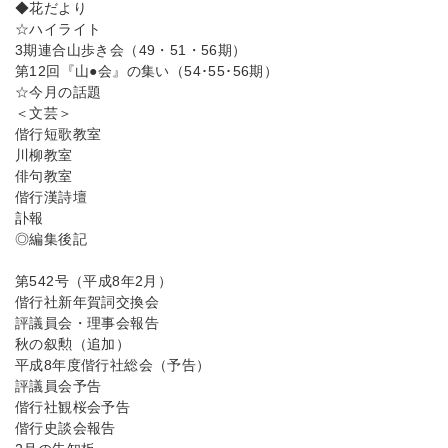
◆花だより
☆ハイライト
3期連合山歩き会（49・51・56期）
第12回『山●会』の集い（54･55･56期）
☆今月の話題
＜文芸＞
偕行短歌教室
川柳教室
俳句教室
偕行漢詩壇
訃報
◎編集後記
第542号（平成8年2月）
偕行社新年賀詞交換会
評議員会・理事会報告
秋の叙勲（追加）
平成8年度偕行社総会（予告）
評議員会予告
偕行社観桜会予告
偕行史談会報告