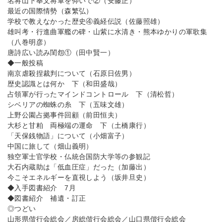
名将山下奉文将軍を仰いで②（安藤正）
最近の国際情勢（森繁弘）
学校で教えなかった歴史④義経伝説（佐藤照雄）
雄叫考・行進曲軍艦の碑・山紫に水清き・熊本ゆかりの軍歌集
（八巻明彦）
唐詩広い読み閨怨①（田中賢一）
◆一般投稿
南京虐殺捏裁判について（石原日佐男）
歴史認識とは何か 下（和田盛哉）
占領軍が行ったマインドコントロール 下（清松哲）
シベリアの蜘蛛の糸 下（五味文雄）
上野公園占拠事件回顧（前田恒夫）
大杉と甘粕 両極端の運命 下（土橋康行）
「天保銭物語」について（小畑富子）
中国に旅して（畑山義明）
独空軍士官学校・仏統合国防大学等の参観記
大石内蔵助は「低血圧症」だった（加藤出）
今こそエネルギーを直視しよう（坂井旦史）
◆入手図書紹介 7月
◆図書紹介 補遺・訂正
◎つどい
山形県偕行会総会／房総偕行会総会／山口県偕行会総会