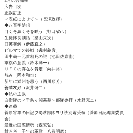
2月の告知板
広告目次
正誤訂正
＜表紙によせて＞（長澤政輝）
◆八百字随想
目くそ鼻くそを嗤う（野口省己）
生徒隊長訓話（築山栄次）
日英和解（伊藤直之）
ビルマでの終戦（磯村義彦）
田中義一元首相死の謎（池田佐嘉衛）
軍旗の意義（鈴木洋一）
ＵＦＯの存在を肯定（向井裕）
怨み（岡本和也）
新年に満州を思う（西川順芳）
善隣友好（沢井研二）
◆私の主張
自衛隊の＜千鳥ヶ淵墓苑＞部隊参拝（水野完ニ）
◆連載
菅原将軍の日記(26)球部隊ヨリ訣別電受領（菅原日記編集委員
会）
最近の国際情勢（森繁弘）
雄叫考 子年の軍歌（八巻明彦）