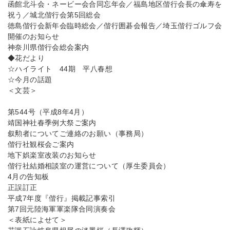
函館北斗会・ネービー会合同忘年会／福島地区偕行会長の傘寿を
祝う／城北偕行会第5回総会
徳島偕行会新年会臨時総会／偕行囲碁会報告／埼玉偕行ゴルフ会
開催のお知らせ
神奈川県偕行会総会案内
◆花だより
☆ハイライト 44期 平八春想
☆今月の話題
＜文芸＞
第544号（平成8年4月）
靖国神社春季例大祭ご案内
叙勲者についてご連絡のお願い（事務局）
偕行社観桜会ご案内
地下娯楽室改装のお知らせ
偕行社結婚相談室の運営について（厚生委員会）
4月の告知板
正誤訂正
平成7年度『偕行』掲載記事索引
第7回元陸海軍軍楽隊合同演奏会
＜表紙によせて＞