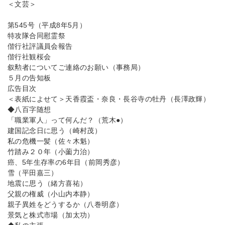
＜文芸＞
第545号（平成8年5月）
特攻隊合同慰霊祭
偕行社評議員会報告
偕行社観桜会
叙勲者についてご連絡のお願い（事務局）
５月の告知板
広告目次
＜表紙によせて＞天香霞盃・奈良・長谷寺の牡丹（長澤政輝）
◆八百字随想
「職業軍人」って何んだ？（荒木●）
建国記念日に思う（崎村茂）
私の危機一髪（佐々木魁）
竹踏み２０年（小薗力治）
癌、5年生存率の6年目（前岡秀彦）
雪（平田嘉三）
地震に思う（緒方喜祐）
父親の権威（小山内本静）
親子異姓をどうするか（八巻明彦）
景気と株式市場（加太功）