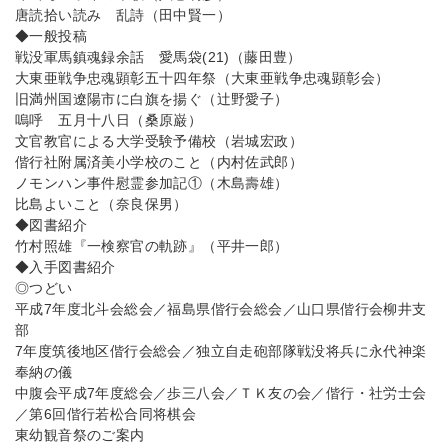
唐読拾い読み 乱詩（田中賢一）
◆一般投稿
戦没軍馬鎮魂録余話 愛馬袋(21)（藤田豊）
大東亜戦争忠魂顕彰五十四年祭（大東亜戦争忠魂顕彰会）
旧満州国遼陽市に白旗を揚ぐ（辻野愛子）
嗚呼 五月十八日（桑原巌）
文官教官による大学受験予備校（岩城宏政）
偕行社附属済美小学校のこと（内村佐武郎）
ノモンハン事件慰霊参加記①（木島壽雄）
比島よいこと（奈良保男）
◆図書紹介
竹村照雄『一検察官の軌跡』（平井一郎）
◆入手図書紹介
◎つどい
平成7年度北斗会総会／福島県偕行会総会／山口県偕行会柳井支
部
7年度筑後地区偕行会総会／独立自走砲部隊戦没将兵に永代神楽
奉納の儀
中腹会平成7年度総会／歩三八会／ＴＫ友の会／偕行・社労士会
／第6回偕行若松合同将棋会
東幼観音祭のご案内