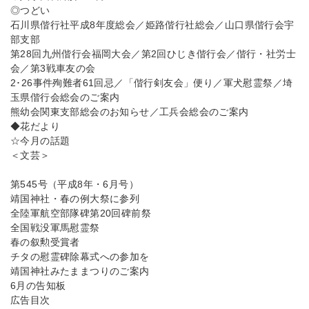
◎つどい
石川県偕行社平成8年度総会／姫路偕行社総会／山口県偕行会宇
部支部
第28回九州偕行会福岡大会／第2回ひじき偕行会／偕行・社労士
会／第3戦車友の会
2･26事件殉難者61回忌／「偕行剣友会」便り／軍犬慰霊祭／埼
玉県偕行会総会のご案内
熊幼会関東支部総会のお知らせ／工兵会総会のご案内
◆花だより
☆今月の話題
＜文芸＞
第545号（平成8年・6月号）
靖国神社・春の例大祭に参列
全陸軍航空部隊碑第20回碑前祭
全国戦没軍馬慰霊祭
春の叙勲受賞者
チタの慰霊碑除幕式への参加を
靖国神社みたままつりのご案内
6月の告知板
広告目次