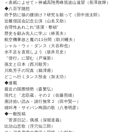
＜表紙によせて＞神威高翔秀峰筑波山遠望（長澤政輝）
◆八百字随想
癌予防に猿の腰掛け？研究を願って（田中捨太郎）
近畿偕謡会記念公演（山名又助）
合理性あれこれ“清潔・整頓”
歴史を顧み先人に学ぶ（林英夫）
航空機事故と魔の11分間（助川幡夫）
シャル・ウィ・ダンス（大谷和也）
水不足を直視しよう（坂井旦史）
『偕行』に望む（戸塚新）
孫文と日本（西川順芳）
川島芳子の写真（鵜澤甫）
どこへ行くタンス預金（加太功）
◆連載
最近の国際情勢（森繁弘）
現代と「忠臣蔵」その２（佐藤照雄）
唐詩拾い読み・諸行無常２（田中賢一）
雄叫考・サイパン殉国の歌（八巻明彦）
◆一般投稿
「菅原日記」偶感（深堀道義）
比治山悲歌（浮穴仙三郎）