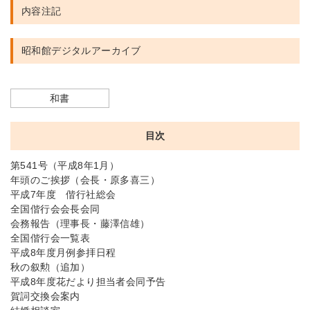
内容注記
昭和館デジタルアーカイブ
和書
目次
第541号（平成8年1月）
年頭のご挨拶（会長・原多喜三）
平成7年度 偕行社総会
全国偕行会会長会同
会務報告（理事長・藤澤信雄）
全国偕行会一覧表
平成8年度月例参拝日程
秋の叙勲（追加）
平成8年度花だより担当者会同予告
賀詞交換会案内