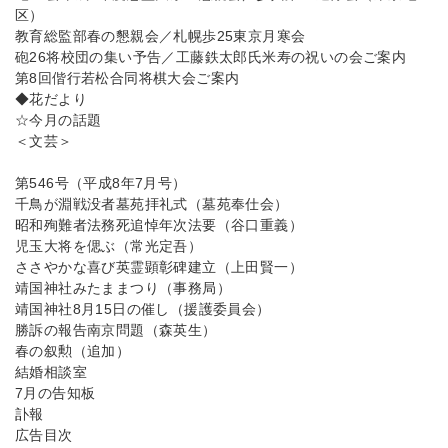
区）
教育総監部春の懇親会／札幌歩25東京月寒会
砲26将校団の集い予告／工藤鉄太郎氏米寿の祝いの会ご案内
第8回偕行若松合同将棋大会ご案内
◆花だより
☆今月の話題
＜文芸＞
第546号（平成8年7月号）
千鳥が淵戦没者墓苑拝礼式（墓苑奉仕会）
昭和殉難者法務死追悼年次法要（谷口重義）
児玉大将を偲ぶ（常光定吾）
ささやかな喜び英霊顕彰碑建立（上田賢一）
靖国神社みたままつり（事務局）
靖国神社8月15日の催し（援護委員会）
勝訴の報告南京問題（森英生）
春の叙勲（追加）
結婚相談室
7月の告知板
訃報
広告目次