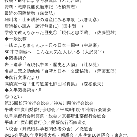
投稿・命令による特攻戦隊（岩元吉輝）
資料・戦隊長罷免顛末記（石橋輝志）
最近の国際情勢（森繁弘）
雄叫考・山田耕筰の遺産にみる軍歌（八巻明彦）
唐詩拾い読み・諸行無常(1)（田中賢一）
学校で教えなかった歴史①「現代と忠臣蔵」（佐藤照雄）
◆一般投稿
一緒に歩きませんか－只今日本一周中（中島豪）
80才で南極へ－こんな元気な人もいる（大沢良平）
◆図書紹介
岩上進著『近現代中国・歴史と人物』（辻奐児）
名越ニ荒之助他編『台湾と日本・交流秘話』（齊藤五郎）
◆偕行文庫だより
高橋憲一著『北海道第七師団写真集』（森松俊夫）
◆入手図書紹介4月
◎つどい
第36回松飛偕行会総会／神奈川県偕行会総会
平成8年度山梨偕行会総会／平成8年度信州偕行会総会
岐阜県偕行会慰霊祭・総会／京都府北部偕行会総会
平成8年度市岡偕行会／愛媛偕行石鉄道会
Ａ校会（野戦砲兵学校関係者の会）／徹道会
砲26会平成8年度慰霊大祭・懇親会／歩兵第10連隊会（東京地