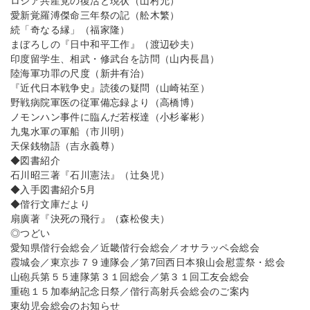
ロシア共産党の復活と現状（山村允）
愛新覚羅溥傑命三年祭の記（舩木繁）
続「奇なる縁」（福家隆）
まぼろしの『日中和平工作』（渡辺砂夫）
印度留学生、相武・修武台を訪問（山内長昌）
陸海軍功罪の尺度（新井有治）
『近代日本戦争史』読後の疑問（山崎祐至）
野戦病院軍医の従軍備忘録より（高橋博）
ノモンハン事件に臨んだ若桜達（小杉峯彬）
九鬼水軍の軍船（市川明）
天保銭物語（吉永義尊）
◆図書紹介
石川昭三著『石川憲法』（辻奐児）
◆入手図書紹介5月
◆偕行文庫だより
扇廣著『決死の飛行』（森松俊夫）
◎つどい
愛知県偕行会総会／近畿偕行会総会／オサラッペ会総会
霞城会／東京歩７９連隊会／第7回西日本狼山会慰霊祭・総会
山砲兵第５５連隊第３１回総会／第３１回工友会総会
重砲１５加奉納記念日祭／偕行高射兵会総会のご案内
東幼児会総会のお知らせ