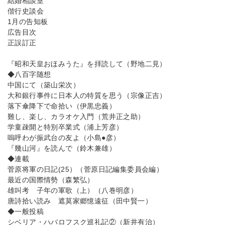
結婚相談室
偕行史談会
1月の告知板
広告目次
正誤訂正
『昭和天皇おほみうた』を拝読して（野地二見）
◆八百字随想
中国にて（築山栄次）
大和銀行事件に日本人の特質を思う（宗像正吉）
落下傘降下で命拾い（伊黒忠義）
難し、楽し、カラオケ入門（荒井正之助）
学童疎開と特別卒業式（浦上芳彦）
嗚呼わが振武台の友よ（小島●彦）
『幾山河』を読んで（鈴木兼雄）
◆連載
菅原将軍の日記(25）（菅原日記編集委員会編）
最近の国際情勢（森繁弘）
雄叫考 子年の軍歌（上）（八巻明彦）
唐詩拾い読み 遮莫家郷憶遠征（田中賢一）
◆一般投稿
シベリア・ハバロフスク巡礼記②（新井有治）