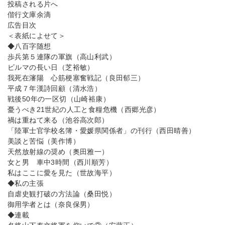
投稿される片へ
偕行文庫余滴
広告目次
＜表紙によせて＞
◆八百字随想
歩兵第５連隊の軍旗（高山利武）
ビルマの長い日（芝裕敏）
我死在瀋陽 心筋梗塞奮戦記（良田郁三）
平成７年漢詩回顧（清水浩）
戦後50年の一区切（山崎裕康）
憂うべき21世紀の人工と食糧危機（西郷光彦）
禍は重ねて来る（池谷高次郎）
「陸軍士官学校名簿・愛媛県関係者」の刊行（西田晴善）
美談と苦悩（美作博）
天然放射線の奨め（奥田雅一）
女と男 車中3時間（西川順芳）
私はここに愛を見た（世故海平）
◆私の主張
自虐史観打破の方法論（桑田悦）
御用学者とは（奈良保男）
◆連載