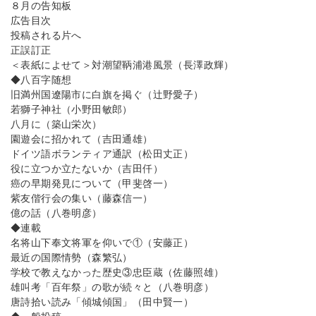
８月の告知板
広告目次
投稿される片へ
正誤訂正
＜表紙によせて＞対潮望鞆浦港風景（長澤政輝）
◆八百字随想
旧満州国遼陽市に白旗を掲ぐ（辻野愛子）
若獅子神社（小野田敏郎）
八月に（築山栄次）
園遊会に招かれて（吉田通雄）
ドイツ語ボランティア通訳（松田丈正）
役に立つか立たないか（吉田仟）
癌の早期発見について（甲斐啓一）
紫友偕行会の集い（藤森信一）
億の話（八巻明彦）
◆連載
名将山下奉文将軍を仰いで①（安藤正）
最近の国際情勢（森繁弘）
学校で教えなかった歴史③忠臣蔵（佐藤照雄）
雄叫考「百年祭」の歌が続々と（八巻明彦）
唐詩拾い読み「傾城傾国」（田中賢一）