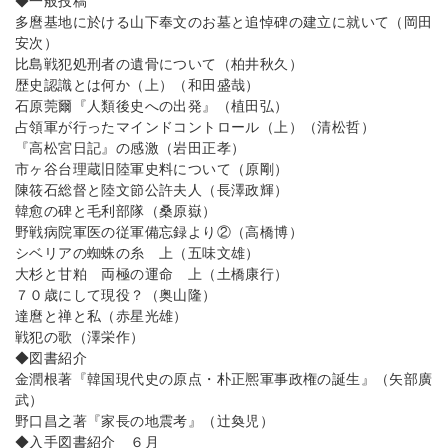
◆一般投稿
多麿基地に於ける山下奉文のお墓と追悼碑の建立に就いて（岡田
安次）
比島戦犯処刑者の遺骨について（柏井秋久）
歴史認識とは何か（上）（和田盛哉）
石原莞爾『人類後史への出発』（植田弘）
占領軍が行ったマインドコントロール（上）（清松哲）
『高松宮日記』の感激（岩田正孝）
市ヶ谷台理蔵旧陸軍史料について（原剛）
陳筱石総督と陸文節公許夫人（長澤政輝）
韓愈の碑と毛利部隊（桑原嶽）
野戦病院軍医の従軍備忘録より②（高橋博）
シベリアの蜘蛛の糸 上（五味文雄）
大杉と甘粕 両極の運命 上（土橋康行）
７０歳にして現役？（奥山隆）
達麿と禅と私（赤星光雄）
戦犯の歌（澤栄作）
◆図書紹介
金潤根著『韓国現代史の原点・朴正熈軍事政権の誕生』（矢部廣
武）
野口昌之著『家長の地震考』（辻奐児）
◆入手図書紹介 ６月