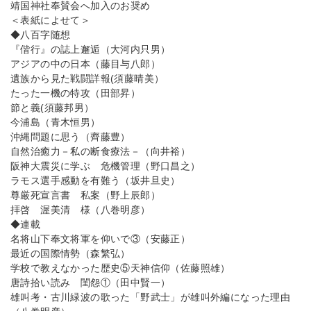
靖国神社奉賛会へ加入のお奨め
＜表紙によせて＞
◆八百字随想
『偕行』の誌上邂逅（大河内只男）
アジアの中の日本（藤目与八郎）
遺族から見た戦闘詳報(須藤晴美）
たった一機の特攻（田部昇）
節と義(須藤邦男）
今浦島（青木恒男）
沖縄問題に思う（齊藤豊）
自然治癒力－私の断食療法－（向井裕）
阪神大震災に学ぶ 危機管理（野口昌之）
ラモス選手感動を有難う（坂井旦史）
尊厳死宣言書 私案（野上辰郎）
拝啓 渥美清 様（八巻明彦）
◆連載
名将山下奉文将軍を仰いで③（安藤正）
最近の国際情勢（森繁弘）
学校で教えなかった歴史⑤天神信仰（佐藤照雄）
唐詩拾い読み 閨怨①（田中賢一）
雄叫考・古川緑波の歌った「野武士」が雄叫外編になった理由