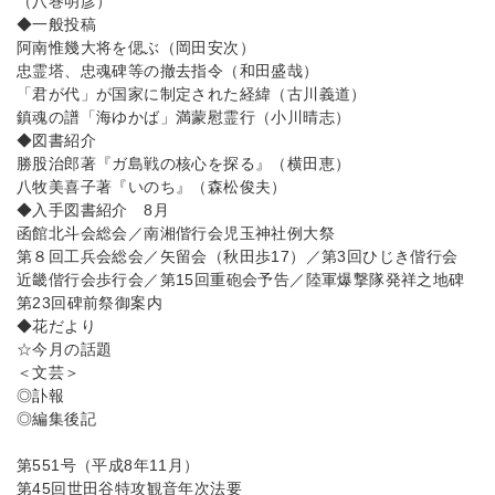
（八巻明彦）
◆一般投稿
阿南惟幾大将を偲ぶ（岡田安次）
忠霊塔、忠魂碑等の撤去指令（和田盛哉）
「君が代」が国家に制定された経緯（古川義道）
鎮魂の譜「海ゆかば」満蒙慰霊行（小川晴志）
◆図書紹介
勝股治郎著『ガ島戦の核心を探る』（横田恵）
八牧美喜子著『いのち』（森松俊夫）
◆入手図書紹介 8月
函館北斗会総会／南湘偕行会児玉神社例大祭
第８回工兵会総会／矢留会（秋田歩17）／第3回ひじき偕行会
近畿偕行会歩行会／第15回重砲会予告／陸軍爆撃隊発祥之地碑
第23回碑前祭御案内
◆花だより
☆今月の話題
＜文芸＞
◎訃報
◎編集後記
第551号（平成8年11月）
第45回世田谷特攻観音年次法要