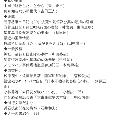
◆私の主張
中国で経験したことから（皆川正平）
何も知らない新世代（吉田正人）
◆連載
菅原将軍の日記（29）決死の覚悟及び其の動揺の経過
◎菅原日記と第100飛行団の実態（林岩男・東條道明）
硫黄島特別航測隊との出逢い（福田昭）
最近の国際情勢
唐誌拾い読み（74）我が妻を詠う(2)（田中賢一）
◆一般投稿
神社・墓苑と自衛隊の参拝（和田盛哉）
知覧特攻基地へ鎮魂の仏像奉納（中村治）
ノモンハン事件現地慰霊参加記③（木島壽雄）
◆図書紹介
松原茂生・遠藤昭共著「陸軍船舶戦争」（森松俊夫）
難波●訳ﾚｵ・ｹﾞﾚｲﾝｾ自伝「日本軍強制収容所心の旅」（河原五
郎）
小林勇著「向日葵が咲いていた」（小松謙ニ郎）
同台経済懇話会編「大東亜戦争の本質」（明石周夫）
◆偕行文庫だより
兵器技術開発の資料（石井和夫）
◆入手図書紹介 3月