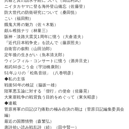
兵籍と其の請求手続について（高山利武）
ニイタカヤマに登る海外登山備忘（佐藤登）
防大世代の防衛研究について（桑田悦）
こい（福田勲）
餓鬼大将の魅力（佐々木魁）
頗ル稚拙ナリ（林量三）
阪神・淡路大震災1周年に憶う（大倉道夫）
『近代日本戦争史』を読んで（藤原照夫）
自衛官の叙勲（山田治郎）
定年後の生きがい（魚本清太郎）
ウィンフィル・コンサートに憶う（酒井旦史）
相武60歩こう会（宇治橋康則）
51年ぶりの「松島音頭」（八巻明彦）
◆私の主張
戦後50年の検証（脇坂一雄）
陸軍悪玉論に対する「偕行」の使命（佐藤晃）
大東亜戦争の戦背負う目的をめぐって（東矢昭彦）
◆連載
菅原将軍の日記(27)痛歎の極み自決の期は（菅原日記編集委員会
編）
最近の国際情勢（森繁弘）
唐詩拾い読み戦乱詩（続）（田中賢一）