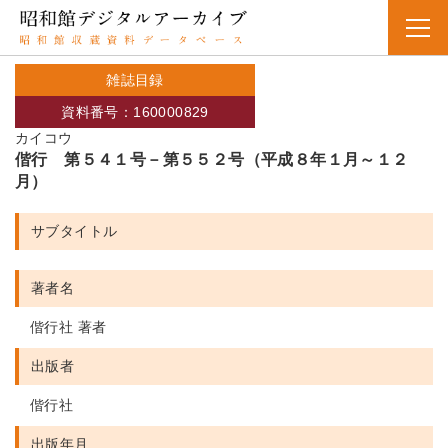
雑誌目録
資料番号：160000829
カイコウ
偕行 第５４１号－第５５２号（平成８年１月～１２
月）
サブタイトル
著者名
偕行社 著者
出版者
偕行社
出版年月