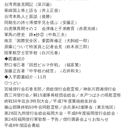
台湾周遊見聞記（深川巌）
蒋緯国上将と語る（井上正規）
台湾本島人と面談（後勝）
同期生の誇り溥傑学兄を偲ぶ（安藤正）
白虎隊異聞その２ 会津魂と子弟教育（赤星光雄）
軍馬の歴史 蹄●抄②（中島三夫）
南京「国際安全区」要図再修正（犬飼総一郎）
原爆について特派員と記者会見（鈴木辰三郎）
陸軍航空士官学校（白川元春）
◆図書紹介
野口省己著『回想ビルマ作戦』（福富繁）
加藤正吉著『中学校の経営』（石井和夫）
◆入手図書紹介－11月
◎つどい
宮城偕行会石巻支郎／房総偕行会慰霊祭／神奈川西湘偕行会
西三河偕行会／騎15連隊将校団会総会／水戸つばさの塔慰霊祭
終戦50年近歩3特別大会／平成7年度重砲校友好会
篠山部隊終戦50年合同慰霊祭／歩兵第42連隊会（東京地区）
第28回九州偕行会総会福岡大会・平成8年度福岡偕行会総会・
第24回福岡偕行軍歌祭－予告／偕行囲碁会よりお知らせ
平成8年偕謡会番組