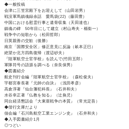
◆一般投稿
会津に三笠宮殿下をお迎えして（山田岩男）
戦没軍馬鎮魂録余話 愛馬袋(22)（藤田豊）
中国における慰霊行事と遺骨収集（天田達也）
鎮魂の碑 50年目にして建立（村山寿夫・楯銜一）
戦争中の短歌から（松田哲郎）
日英親善の交歓（後勝）
南京「国際安全区」修正意見に反論（畝本正巳）
絶望か北方四島復帰（渡辺砂夫）
『陸軍航空士官学校』を読んで(竹田五郎）
軍隊符号の語源を調べる（奈良保男）
◆図書紹介
航史刊行会編『陸軍航空士官学校』（森松俊夫）
宇都宮泰長著『元帥の自決』（浅田孝彦）
高倉淳著『仙台藩犯科長』（石井和夫）
水谷幸正著『仏教を知る』（辻奐児）
同台経済懇話会『大東亜戦争の本質』（常光定吾）
◆偕行文庫だより
佃会編『石川島航空工業エンジン史』（石井和夫）
◆入手図書紹介1月
◎つどい