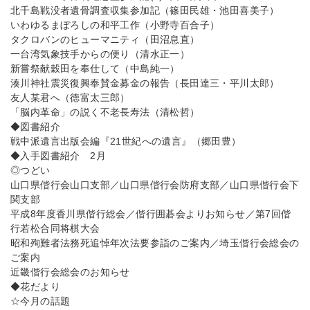
北千島戦没者遺骨調査収集参加記（篠田民雄・池田喜美子）
いわゆるまぼろしの和平工作（小野寺百合子）
タクロバンのヒューマニティ（田沼息直）
一台湾気象技手からの便り（清水正一）
新嘗祭献穀田を奉仕して（中島純一）
湊川神社震災復興奉賛金募金の報告（長田達三・平川太郎）
友人某君へ（徳富太三郎）
「脳内革命」の説く不老長寿法（清松哲）
◆図書紹介
戦中派遺言出版会編『21世紀への遺言』（郷田豊）
◆入手図書紹介 2月
◎つどい
山口県偕行会山口支部／山口県偕行会防府支部／山口県偕行会下
関支部
平成8年度香川県偕行総会／偕行囲碁会よりお知らせ／第7回偕
行若松合同将棋大会
昭和殉難者法務死追悼年次法要参詣のご案内／埼玉偕行会総会の
ご案内
近畿偕行会総会のお知らせ
◆花だより
☆今月の話題