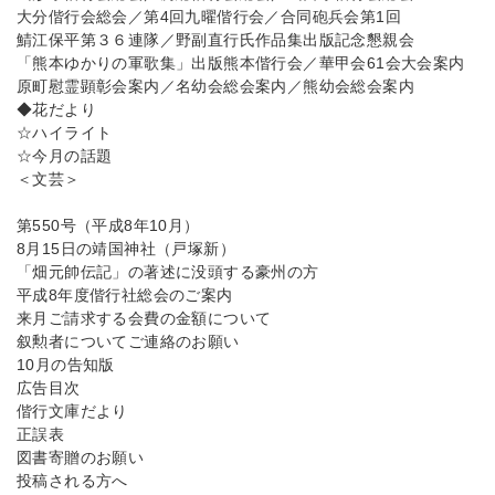
大分偕行会総会／第4回九曜偕行会／合同砲兵会第1回
鯖江保平第３６連隊／野副直行氏作品集出版記念懇親会
「熊本ゆかりの軍歌集」出版熊本偕行会／華甲会61会大会案内
原町慰霊顕彰会案内／名幼会総会案内／熊幼会総会案内
◆花だより
☆ハイライト
☆今月の話題
＜文芸＞
第550号（平成8年10月）
8月15日の靖国神社（戸塚新）
「畑元帥伝記」の著述に没頭する豪州の方
平成8年度偕行社総会のご案内
来月ご請求する会費の金額について
叙勲者についてご連絡のお願い
10月の告知版
広告目次
偕行文庫だより
正誤表
図書寄贈のお願い
投稿される方へ