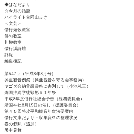
◆はなだより
☆今月の話題
ハイライト合同山歩き
＜文芸＞
偕行短歌教室
俳句教室
川柳教室
偕行漢詩壇
訃報
編集後記
第547回（平成8年8月号）
興亜観音例祭（興亜観音を守る会事務局）
ヤゴダ会納骨慰霊祭に参列して（小池礼三）
殉国沖縄学徒顕彰５１年祭
平成8年度偕行社総会予告（総務委員会）
靖国神社8月15日の催し（援護委員会）
第４５回特攻平和観音年次法要案内
偕行文庫だより－収集資料の整理状況
春の叙勲（追加）
暑中見舞