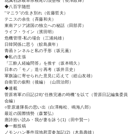
花諷石詠岐阜県根尾の淡墨桜（長澤政輝）
◆八百字随想
“マニラ”の生き別れ（佐藤哲夫）
テニスの余生（斉藤和夫）
東南アジア諸国の独立への秘話（田部昇）
ライフ・ライン（濱田明）
危機管理-私の場合（三浦純雄）
日韓関係に思う（鮫島廣年）
青函トンネルと私の手形（坂元薫）
◆私の主張
『三酔人経綸問答』を推す（坂本晴久）
日本の「モノ」造り再考（坂井旦史）
軍旗論に寄せられた意見に応えて（総山友雄）
自衛官の叙勲（後編）（山田治郎）
◆連載
菅原将軍の日記(28)“任務完遂の時機”を以て（菅原日記編集委員
会編）
○菅原連隊長の思い出（白澤梅松、鳴海八郎）
最近の国際情勢（森繁弘）
唐詩拾い読み・我が妻を詠う(1)（田中賢一）
◆一般投稿
ノモンハン事件現地慰霊参加記(2)（木島壽雄）