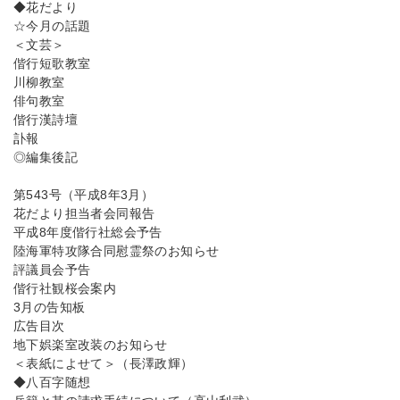
◆花だより
☆今月の話題
＜文芸＞
偕行短歌教室
川柳教室
俳句教室
偕行漢詩壇
訃報
◎編集後記
第543号（平成8年3月）
花だより担当者会同報告
平成8年度偕行社総会予告
陸海軍特攻隊合同慰霊祭のお知らせ
評議員会予告
偕行社観桜会案内
3月の告知板
広告目次
地下娯楽室改装のお知らせ
＜表紙によせて＞（長澤政輝）
◆八百字随想