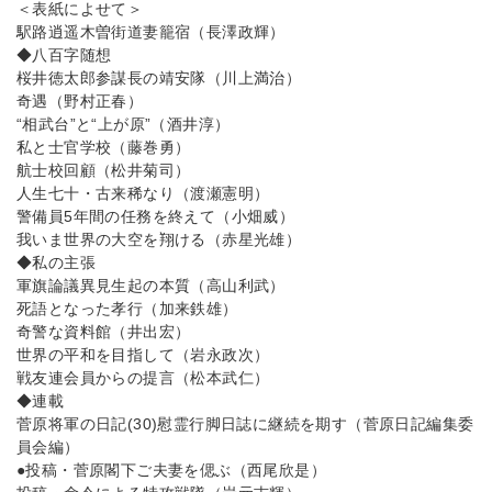
＜表紙によせて＞
駅路逍遥木曽街道妻籠宿（長澤政輝）
◆八百字随想
桜井徳太郎参謀長の靖安隊（川上満治）
奇遇（野村正春）
“相武台”と“上が原”（酒井淳）
私と士官学校（藤巻勇）
航士校回顧（松井菊司）
人生七十・古来稀なり（渡瀬憲明）
警備員5年間の任務を終えて（小畑威）
我いま世界の大空を翔ける（赤星光雄）
◆私の主張
軍旗論議異見生起の本質（高山利武）
死語となった孝行（加来鉄雄）
奇警な資料館（井出宏）
世界の平和を目指して（岩永政次）
戦友連会員からの提言（松本武仁）
◆連載
菅原将軍の日記(30)慰霊行脚日誌に継続を期す（菅原日記編集委
員会編）
●投稿・菅原閣下ご夫妻を偲ぶ（西尾欣是）