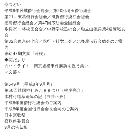
◎つどい
平成8年茨城偕行会総会／第20回埼玉偕行総会
第21回東葛偕行会総会／滋賀偕行淡江会総会
徳島偕行会総会／第47回広幼会全国総会
歩兵29ｉ将校団会合／中野学校乙の会／独立山砲兵第4連隊戦友
会
第32会東京砲七会／偕行・社労士会／北多摩偕行会総会のご案
内
東幼47期文集『若桜』
◆花だより
☆ハイライト 南京虚構事件勝訴を祝う集い
＜文芸＞
第549号（平成8年9月号）
第50回靖国神社みたままつり（根岸亮介）
木村可縫様追悼の記（白井正辰）
平成8年度偕行社総会のご案内
平成8年度全国偕行会会長会同のご案内
日本寮歌祭
寮歌祭委員会
9月の告知板