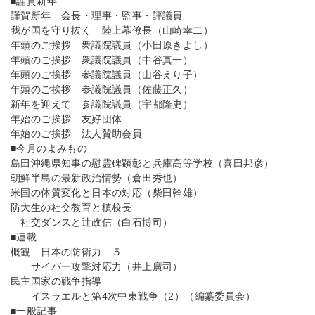
■謹賀新年
謹賀新年 会長・理事・監事・評議員
我が国を守り抜く 陸上幕僚長（山崎幸二）
年頭のご挨拶 衆議院議員（小田原きよし）
年頭のご挨拶 衆議院議員（中谷真一）
年頭のご挨拶 参議院議員（山谷えり子）
年頭のご挨拶 参議院議員（佐藤正久）
新年を迎えて 参議院議員（宇都隆史）
年始のご挨拶 友好団体
年始のご挨拶 法人賛助会員
■今月のよみもの
島田沖縄県知事の慰霊碑顕彰と兵庫高等学校（喜田邦彦）
朝鮮半島の最新政治情勢（倉田秀也）
米国の体質変化と日本の対応（柴田幹雄）
防大生の社交教育と槙校長
社交ダンスと辻政信（白石博司）
■連載
概観 日本の防衛力 ５
サイバー攻撃対応力（井上廣司）
民主国家の戦争指導
イスラエルと第4次中東戦争（2）（編纂委員会）
■一般記事