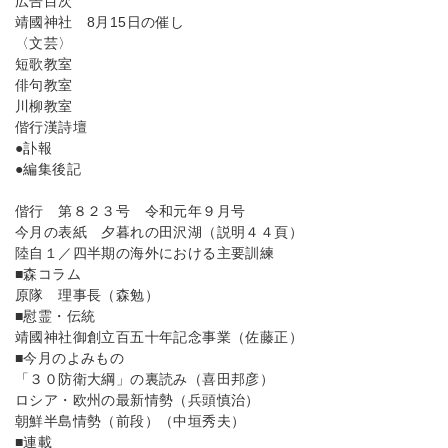
広告目次
靖國神社 8月15日の催し
〈文芸〉
短歌教室
俳句教室
川柳教室
偕行漢詩壇
●訃報
●編集後記
偕行 第８２３号 令和元年９月号
今月の表紙 夕暮れの田沢湖（説明４４頁）
陸自１／四半期の海外における主要訓練
■森コラム
原隊 理事長（森勉）
■慰霊・伝統
靖國神社御創立百五十年記念事業（佐藤正）
■今月のよみもの
「３０防衛大綱」の裏読み（喜田邦彦）
ロシア・欧州の最新情勢（兵頭慎治）
朝鮮半島情勢（前段）（中垣秀夫）
■連載