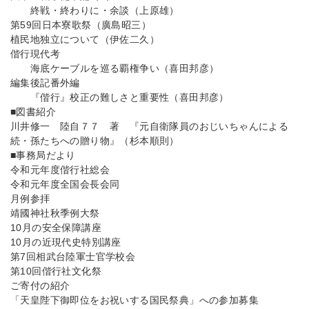
終戦・終わりに・余談（上原雄）
第59回日本寮歌祭（廣島昭三）
植民地独立について（伊佐二久）
偕行現代考
海底ケーブルを巡る覇権争い（喜田邦彦）
編集後記番外編
『偕行』校正の難しさと重要性（喜田邦彦）
■図書紹介
川井修一 陸自７７ 著 『元自衛隊員のおじいちゃんによる
続・孫たちへの贈り物』（杉本順則）
■事務局だより
令和元年度偕行社総会
令和元年度全国会長会同
月例参拝
靖國神社秋季例大祭
10月の安全保障講座
10月の近現代史特別講座
第7回相武台陸軍士官学校会
第10回偕行社文化祭
ご寄付の紹介
「天皇陛下御即位をお祝いする国民祭典」への参加募集