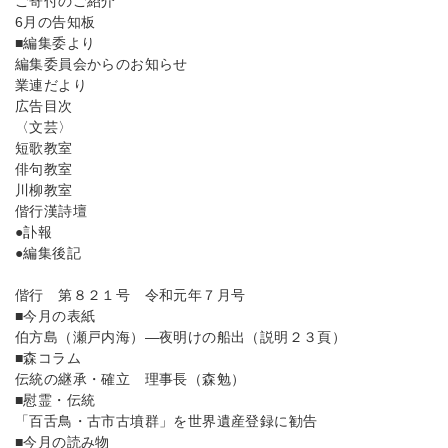
ご寄付のご紹介
6月の告知板
■編集委より
編集委員会からのお知らせ
業連だより
広告目次
〈文芸〉
短歌教室
俳句教室
川柳教室
偕行漢詩壇
●訃報
●編集後記
偕行 第８２１号 令和元年７月号
■今月の表紙
伯方島（瀬戸内海）―夜明けの船出（説明２３頁）
■森コラム
伝統の継承・確立 理事長（森勉）
■慰霊・伝統
「百舌鳥・古市古墳群」を世界遺産登録に勧告
■今月の読み物