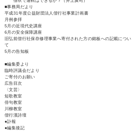
僧衣で運転はできるか？（井上廣司）
■事務局だより
平成31年度公益財団法人偕行社事業計画書
月例参拝
5月の近現代史講座
6月の安全保障講座
旧弘前偕行社保存修理事業へ寄付された方の銘板への記載につい
て
5月の告知板
■編集委より
臨時評議会だより
ご寄付のお願い
広告目次
〈文芸〉
短歌教室
俳句教室
川柳教室
偕行漢詩壇
●訃報
●編集後記