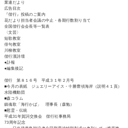
業連だより
広告目次
『偕行』投稿のご案内
花だより担当者会議の中止・各期行数割り当て
全国偕行会会長等一覧表
〈文芸〉
短歌教室
俳句教室
川柳教室
偕行漢詩壇
●訃報
●編集後記
偕行 第８１６号 平成３１年２月号
■今月の表紙 ジュエリーアイス・十勝豊頃海岸（説明４１頁）
水陸機動団
■森コラム
鎮魂歌「海行かば」 理事長（森勉）
■慰霊・伝統
平成31年賀詞交換会 偕行社事務局
73周年記念