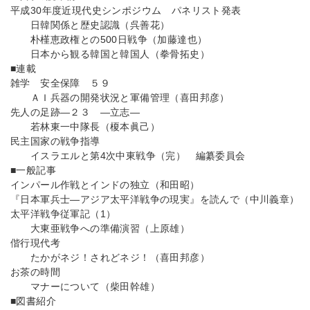
平成30年度近現代史シンポジウム パネリスト発表
日韓関係と歴史認識（呉善花）
朴槿恵政権との500日戦争（加藤達也）
日本から観る韓国と韓国人（拳骨拓史）
■連載
雑学 安全保障 ５９
ＡＩ兵器の開発状況と軍備管理（喜田邦彦）
先人の足跡―２３ ―立志―
若林東一中隊長（榎本眞己）
民主国家の戦争指導
イスラエルと第4次中東戦争（完） 編纂委員会
■一般記事
インパール作戦とインドの独立（和田昭）
『日本軍兵士―アジア太平洋戦争の現実』を読んで（中川義章）
太平洋戦争従軍記（1）
大東亜戦争への準備演習（上原雄）
偕行現代考
たかがネジ！されどネジ！（喜田邦彦）
お茶の時間
マナーについて（柴田幹雄）
■図書紹介