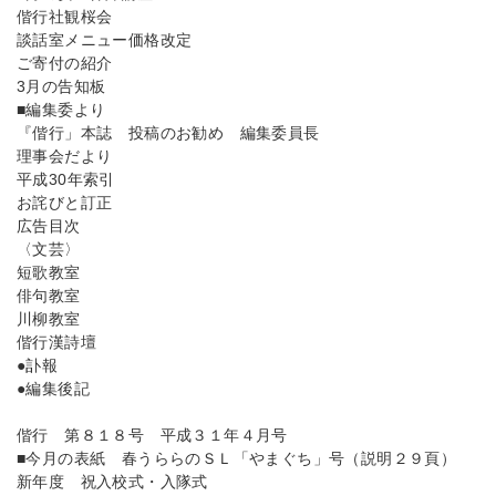
偕行社観桜会
談話室メニュー価格改定
ご寄付の紹介
3月の告知板
■編集委より
『偕行」本誌 投稿のお勧め 編集委員長
理事会だより
平成30年索引
お詫びと訂正
広告目次
〈文芸〉
短歌教室
俳句教室
川柳教室
偕行漢詩壇
●訃報
●編集後記
偕行 第８１８号 平成３１年４月号
■今月の表紙 春うららのＳＬ「やまぐち」号（説明２９頁）
新年度 祝入校式・入隊式