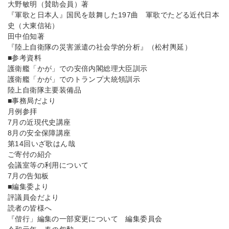
大野敏明（賛助会員）著
『軍歌と日本人』国民を鼓舞した197曲 軍歌でたどる近代日本
史（大東信祐）
田中伯知著
『陸上自衛隊の災害派遣の社会学的分析』（松村輿延）
■参考資料
護衛艦「かが」での安倍内閣総理大臣訓示
護衛艦「かが」でのトランプ大統領訓示
陸上自衛隊主要装備品
■事務局だより
月例参拝
7月の近現代史講座
8月の安全保障講座
第14回いざ歌はん哉
ご寄付の紹介
会議室等の利用について
7月の告知板
■編集委より
評議員会だより
読者の皆様へ
『偕行」編集の一部変更について 編集委員会