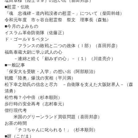
塩田章様（陸士５９）の思い出（喜田邦彦）
■慰霊・伝統
『魂 忠魂碑－道内戦没者の慰霊－」について（柴田幹雄）
令和元年度 市ヶ谷台慰霊祭 祭文 理事長（森勉）
■今月のよみもの
イスラム革命防衛隊（佐藤正）
ド・ゴールＶＳペタン
フランスの敗戦と二つの政体（Ⅰ部）（喜田邦彦）
福島泰蔵大尉に学ぶ武人の心
－連綿と続く「顧みずの心」－（１）（川道亮介）
■一般記事
「保安大を受験・入学」の想い出（阿部順治）
戦艦「陸奥」爆沈の実相（平川満）
松下幸之助氏の信念と尽力 －自衛隊を支えた大阪財界人－（森
清勇）
松竹梅？小中倍（杉本順則）
歩行時の安全再考（志村泰元）
偕行現代考
米国のグリーンランド買収問題（喜田邦彦）
お茶の時間
「チコちゃんに叱られる！」（杉本順則）
■谺（こだま）