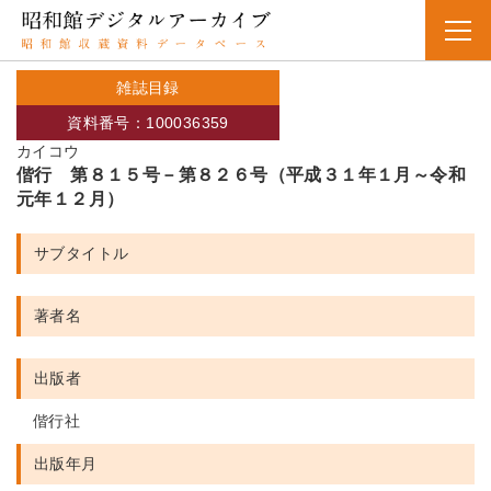
雑誌目録
資料番号：100036359
カイコウ
偕行 第８１５号－第８２６号（平成３１年１月～令和
元年１２月）
サブタイトル
著者名
出版者
偕行社
出版年月