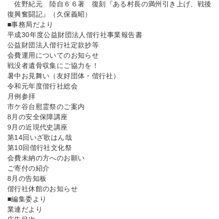
佐野紀元 陸自６６著 復刻『ある村長の満州引き上げ、戦後
復興奮闘記』（久保義昭）
■事務局だより
平成30年度公益財団法人偕行社事業報告書
公益財団法人偕行社定款抄等
会費運用についてのお知らせ
戦没者遺骨収集にご協力を！
暑中お見舞い（友好団体・偕行社）
令和元年度偕行社総会
月例参拝
市ケ谷台慰霊祭のご案内
8月の安全保障講座
9月の近現代史講座
第14回いざ歌はん哉
第10回偕行社文化祭
会費未納の方へのお願い
ご寄付の紹介
8月の告知板
偕行社休館のお知らせ
■編集委より
業連だより