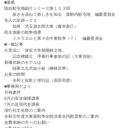
■連載
陸自駐屯地紹介シリーズ第１３３回
故きを温ねて新しきを知る 真駒内駐屯地 編纂委員会
先人の足跡―２２
知将・児玉源太郎大将（榎本眞己）
民主国家の戦争指導
イスラエルと第４次中東戦争（７） 編纂委員会
■一般記事
久里浜に「保安大学校開校之地」
記念碑建立 序幕行事参加の記（大東信祐）
新儀仗銃のモデルは
陸軍九九式短小銃（榊枝宗男）
お茶の時間
令和と短歌と偕行誌（喜田邦彦）
■事務局だより
月例参拝
6月の安全保障講座
7月の近現代史講座
偕行社文化祭のご案内
令和元年度大東亜戦争全戦没者合同慰霊祭のご案内
会費未納の方へのお願い