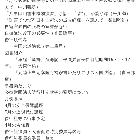
『なぜ必敗の戦争を始めたのか陸軍エリート将校反省会議』を読
んで（中川義章）
「八甲田山雪中機動演習」余話 「偕行」が繋ぐ縁（平川満）
『証言でつづる日本国憲法の成立経緯」を読んで（柴田幹雄）
自衛官独自の服務の宣誓がない
自衛隊法改正の必要性（光田隆至）
偕行現代考
中国の道徳観（井上廣司）
図書紹介
『軍艦「鳥海」航海記―平間兵曹長に日記昭和16・1～17
年』（大東信祐）
『元陸上自衛隊陸将補が書いたリアリズム国防論』（喜田邦
彦）
事務局だより
公益財団法人偕行社定款等の変更について
月例参拝
4月の安全保障講座
5月の近現代史講座
偕行社等の行事予定
4月の告知板
偕行社役員・入会促進特別委員等名簿
偕行社委員会委員一覧表