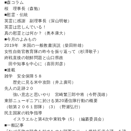
■森コラム
桜 理事長（森勉）
■慰霊・伝統
英霊に感謝 副理事長（深山明敏）
英霊は悲しんでいる！
真の慰霊とは何か？（奥本康大）
■今月のよみもの
2019年 米国の一般教書演説（柴田幹雄）
女性自衛官教育隊の昨今を振り返って（杉澤敬子）
終戦直後の朝鮮問題と山口県政
田中知事を中心に（喜田邦彦）
■連載
雑学 安全保障５８
歴史に見る米中攻防（井上廣司）
先人の足跡２０
強い意志と思いやり 宮崎繁三郎中将（今野茂雄）
東部ニューギニアに於ける第20通信隊行動の概要
（朝第２０６１部隊）（3）（野瀬弘行）
民主国家の戦争指導
イスラエルと第4次中東戦争（5）（編纂委員会）
■一般記事