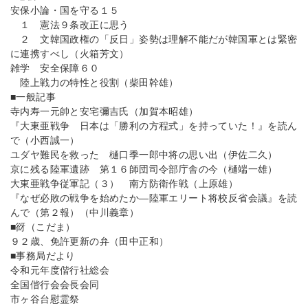
安保小論・国を守る１５
１ 憲法９条改正に思う
２ 文韓国政権の「反日」姿勢は理解不能だが韓国軍とは緊密
に連携すべし（火箱芳文）
雑学 安全保障６０
陸上戦力の特性と役割（柴田幹雄）
■一般記事
寺内寿一元帥と安宅彌吉氏（加賀本昭雄）
『大東亜戦争 日本は「勝利の方程式」を持っていた！』を読ん
で（小西誠一）
ユダヤ難民を救った 樋口季一郎中将の思い出（伊佐二久）
京に残る陸軍遺跡 第１６師団司令部庁舎の今（樋端一雄）
大東亜戦争従軍記（３） 南方防衛作戦（上原雄）
『なぜ必敗の戦争を始めたか―陸軍エリート将校反省会議』を読
んで（第２報）（中川義章）
■谺（こだま）
９２歳、免許更新の弁（田中正和）
■事務局だより
令和元年度偕行社総会
全国偕行会会長会同
市ヶ谷台慰霊祭