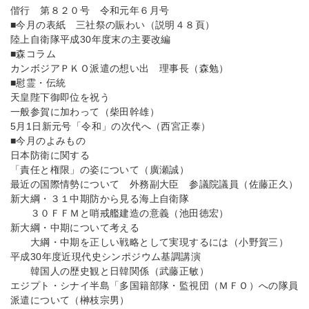
偕行 第８２０号 令和元年６月号
■今月の表紙 三社祭の賑わい（説明４８頁）
陸上自衛隊平成30年度末の主要改編
■森コラム
カンボジアＰＫＯ派遣の想い出 理事長（森勉）
■慰霊・伝統
天皇陛下御即位を祝う
一般参賀に加わって（柴田幹雄）
5月1日新元号「令和」の次代へ（西宮正泰）
■今月のよみもの
日本防衛に関する
「責任と権限」の姿について（廣瀬誠）
最近の国際情勢について 外務副大臣 参議院議員（佐藤正久）
新大綱・３１中期防から見る海上自衛隊
３０ＦＦＭと哨戒艦建造の意義（池田徳宏）
新大綱・中期について考える
大綱・中期を正しい戦略として実現するには（小野賀三）
平成30年度近現代史シンポジウム基調講演
韓国人の歴史観と日韓関係（武藤正敏）
エジプト・シナイ半島「多国籍部隊・監視団（ＭＦＯ）への隊員
派遣について（榊枝宗男）