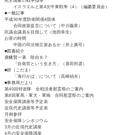
民主国家の戦争指導
イスラエルと第4次中東戦争（4）（編纂委員会）
■一般記事
平成30年度防衛関係4団体
合同政策提言について（中川義章）
区議会議員を目指して（池田幸生）
お茶の時間
中国の司法独立派あるか（井上廣司）
■図書紹介
廣幡賢一著 陸自８７
『自衛官という生き方」（喜田邦彦）
■谺（こだま）
「海行かば」について（高崎禎夫）
■事務局だより
第40回特攻隊 全戦没者慰霊祭のご案内
第8回軍馬・軍犬・軍鳩 合同慰霊祭のご案内
安全保障講座等予定表
近現代史講座等予定表
月例参拝
安全保障シンポジウム
3月の近現代史講座
4月の安全保障講座