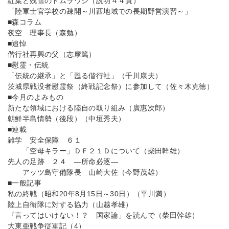
紅葉と残雪のトムラウシ（説明４４頁）
「陸軍士官学校の疎開～川西地域での長期野営演習～」
■森コラム
夜空 理事長（森勉）
■追悼
偕行社再興の父（志摩篤）
■慰霊・伝統
「伝統の継承」と「甦る偕行社」（千川康夫）
茨城県戦没者慰霊祭（終戦記念祭）に参加して（佐々木克徳）
■今月のよみもの
新たな領域における陸自の取り組み（廣惠次郎）
朝鮮半島情勢（後段）（中垣秀夫）
■連載
雑学 安全保障 ６１
「空母キラー」ＤＦ２１Ｄについて（柴田幹雄）
先人の足跡 ２４ ―所命必逐―
アッツ島守備隊長 山崎大佐（今野茂雄）
■一般記事
私の終戦（昭和20年8月15日～30日）（平川満）
陸上自衛隊に対する協力（山越孝雄）
『言ってはいけない！？ 国家論」を読んで（柴田幹雄）
大東亜戦争従軍記（4）