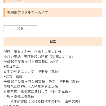
昭和館デジタルアーカイブ
和書
目次
偕行 第８１５号 平成３１年１月号
今月の表紙 美瑛丘陵の静寂（説明は１４頁）
平成30年度市ヶ谷台慰霊祭について
■森コラム
日本の歴史について 理事長（森勉）
■慰霊・伝統
平成30年度市ヶ谷台慰霊祭 祭文 理事長（森勉）
茨城県護国神社への特攻隊勇士之像
奉納事業・除幕式に参列して（佐々木克徳）
千鳥ヶ淵戦没者墓苑
秋季慰霊祭における自衛隊の拝礼（山崎文夫）