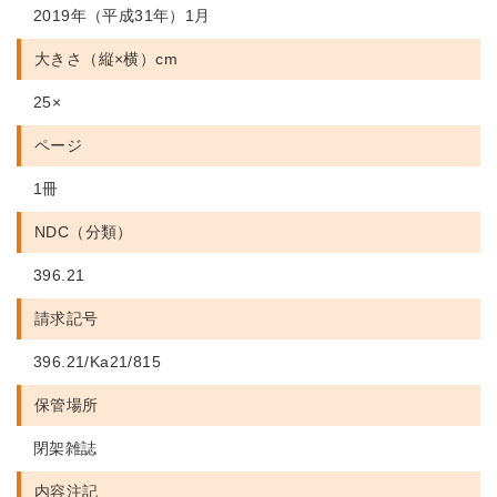
2019年（平成31年）1月
大きさ（縦×横）cm
25×
ページ
1冊
NDC（分類）
396.21
請求記号
396.21/Ka21/815
保管場所
閉架雑誌
内容注記