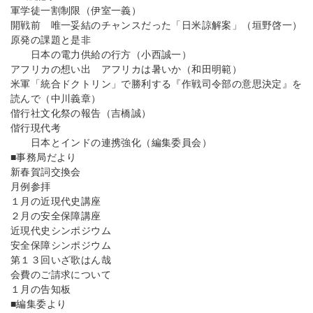
軍学徒一割制限（伊室一義）
開戦前 唯一妥結のチャンスだった「日米諒解案」（垣野啓一）
原発の課題と是非
日本の電力供給の行方（小西誠一）
アフリカの想い出 アフリカは暑いか（和田明範）
米軍「統合ドクトリン」で勝利する『作戦司令部の意思決定』を
読んで（中川義章）
偕行社文化祭の報告（吉橋誠）
偕行現代考
日本とインドの連携強化（編集委員会）
■事務局だより
新春賀詞交換会
月例参拝
１月の近現代史講座
２月の安全保障講座
近現代史シンポジウム
安全保障シンポジウム
第１３回いざ歌はん哉
会費のご請求について
１月の告知板
■編集委より