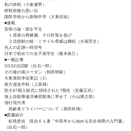
私の終戦（小倉健男）
終戦前後の思い出
国民学校から新制中学（大東信祐）
■連載
安保小論・国を守る
１原発の再稼働、テロ対策を急げ
２北朝鮮の核・ミサイル脅威は継続（火箱芳文）
先人の足跡―特別号
日本で初めての女子留学生（榎本眞己）
■一般記事
CGS2次試験（白石一郎）
その後の南スーダン（和田明範）
大東亜戦争従軍記（2）
南方侵攻作戦（上原雄）
防大67期入校式に招待された7期生（安藤正武）
海上自衛隊遠洋練習航海に寄せて（小山満之助）
偕行現代考
高齢者ドライバーについて（柴田幹雄）
■図書紹介
松島悠佐 陸自６１著『中高年から始める安全保障の入門書』
（白石一郎）