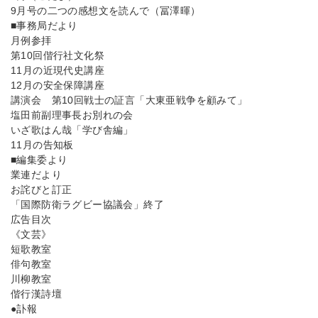
9月号の二つの感想文を読んで（冨澤暉）
■事務局だより
月例参拝
第10回偕行社文化祭
11月の近現代史講座
12月の安全保障講座
講演会 第10回戦士の証言「大東亜戦争を顧みて」
塩田前副理事長お別れの会
いざ歌はん哉「学び舎編」
11月の告知板
■編集委より
業連だより
お詫びと訂正
「国際防衛ラグビー協議会」終了
広告目次
《文芸》
短歌教室
俳句教室
川柳教室
偕行漢詩壇
●訃報