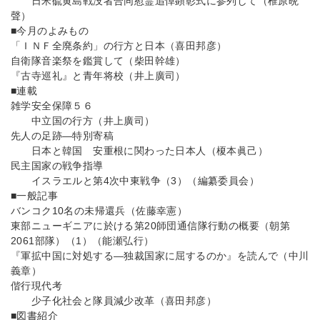
日米硫黄島戦没者合同慰霊追悼顕彰式に参列して（椎原晩
聲）
■今月のよみもの
「ＩＮＦ全廃条約」の行方と日本（喜田邦彦）
自衛隊音楽祭を鑑賞して（柴田幹雄）
『古寺巡礼』と青年将校（井上廣司）
■連載
雑学安全保障５６
中立国の行方（井上廣司）
先人の足跡―特別寄稿
日本と韓国 安重根に関わった日本人（榎本眞己）
民主国家の戦争指導
イスラエルと第4次中東戦争（3）（編纂委員会）
■一般記事
バンコク10名の未帰還兵（佐藤幸憲）
東部ニューギニアに於ける第20師団通信隊行動の概要（朝第
2061部隊）（1）（能瀬弘行）
『軍拡中国に対処する―独裁国家に屈するのか』を読んで（中川
義章）
偕行現代考
少子化社会と隊員減少改革（喜田邦彦）
■図書紹介