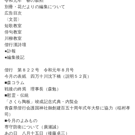
令和元年 春の叙勲
別冊・花だよりの編集について
広告目次
〈文芸〉
短歌教室
俳句教室
川柳教室
偕行漢詩壇
●訃報
●編集後記
偕行 第８２２号 令和元年８月号
今月の表紙 四万十川沈下橋（説明５２頁）
■森コラム
戦後の終焉 理事長（森勉）
■慰霊・伝統
「さくら陶板」竣成記念式典・内覧会
青森県偕行会護国神社御創建百五十周年式年大祭に協力（稲村孝
司）
■今月のよみもの
専守防衛について（廣瀬誠）
あの日 八月十五日（後藤卓三）