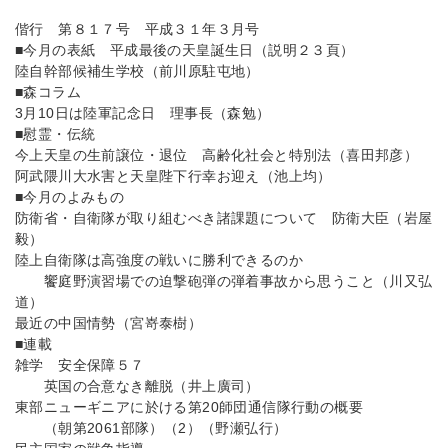
偕行 第８１７号 平成３１年３月号
■今月の表紙 平成最後の天皇誕生日（説明２３頁）
陸自幹部候補生学校（前川原駐屯地）
■森コラム
3月10日は陸軍記念日 理事長（森勉）
■慰霊・伝統
今上天皇の生前譲位・退位 高齢化社会と特別法（喜田邦彦）
阿武隈川大水害と天皇陛下行幸お迎え（池上均）
■今月のよみもの
防衛省・自衛隊が取り組むべき諸課題について 防衛大臣（岩屋
毅）
陸上自衛隊は高強度の戦いに勝利できるのか
饗庭野演習場での迫撃砲弾の弾着事故から思うこと（川又弘
道）
最近の中国情勢（宮嵜泰樹）
■連載
雑学 安全保障５７
英国の合意なき離脱（井上廣司）
東部ニューギニアに於ける第20師団通信隊行動の概要
（朝第2061部隊）（2）（野瀬弘行）