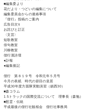
■編集委より
花だより・つどいの編集について
編集委員会からの連絡事項
『偕行』投稿のご案内
広告目次\t
お詫びと訂正
〈文芸〉
短歌教室
俳句教室
川柳教室
偕行漢詩壇
●訃報
●編集後記
偕行 第８１９号 令和元年５月号
今月の表紙 時代の節目の皇居
平成30年度方面隊実動演習（鎮西30）
■森コラム
1.5トラックの国際交流について 理事長（森勉）
■慰霊・伝統
平成最後の偕行社観桜会 偕行社事務局