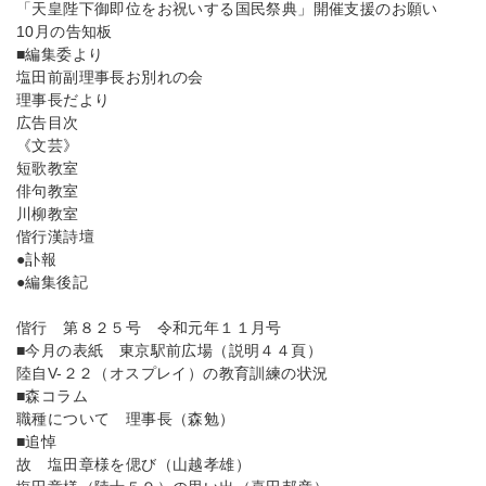
「天皇陛下御即位をお祝いする国民祭典」開催支援のお願い
10月の告知板
■編集委より
塩田前副理事長お別れの会
理事長だより
広告目次
《文芸》
短歌教室
俳句教室
川柳教室
偕行漢詩壇
●訃報
●編集後記
偕行 第８２５号 令和元年１１月号
■今月の表紙 東京駅前広場（説明４４頁）
陸自V-２２（オスプレイ）の教育訓練の状況
■森コラム
職種について 理事長（森勉）
■追悼
故 塩田章様を偲び（山越孝雄）