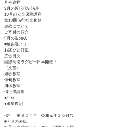
月例参拝
9月の近現代史講座
10月の安全保障講座
第10回偕行社文化祭
定款について
ご寄付の紹介
9月の告知板
■編集委より
お詫びと訂正
広告目次
国際防衛ラグビー日本開催！
〈文芸〉
短歌教室
俳句教室
川柳教室
偕行漢詩壇
●訃報
●編集後記
偕行 第８２４号 令和元年１０月号
■今月の表紙