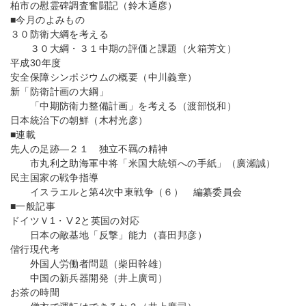
柏市の慰霊碑調査奮闘記（鈴木通彦）
■今月のよみもの
３０防衛大綱を考える
３０大綱・３１中期の評価と課題（火箱芳文）
平成30年度
安全保障シンポジウムの概要（中川義章）
新「防衛計画の大綱」
「中期防衛力整備計画」を考える（渡部悦和）
日本統治下の朝鮮（木村光彦）
■連載
先人の足跡―２１ 独立不羈の精神
市丸利之助海軍中将「米国大統領への手紙」（廣瀬誠）
民主国家の戦争指導
イスラエルと第4次中東戦争（６） 編纂委員会
■一般記事
ドイツＶ1・Ⅴ2と英国の対応
日本の敵基地「反撃」能力（喜田邦彦）
偕行現代考
外国人労働者問題（柴田幹雄）
中国の新兵器開発（井上廣司）
お茶の時間