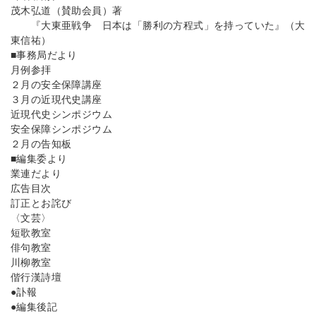
茂木弘道（賛助会員）著
『大東亜戦争 日本は「勝利の方程式」を持っていた』（大
東信祐）
■事務局だより
月例参拝
２月の安全保障講座
３月の近現代史講座
近現代史シンポジウム
安全保障シンポジウム
２月の告知板
■編集委より
業連だより
広告目次
訂正とお詫び
〈文芸〉
短歌教室
俳句教室
川柳教室
偕行漢詩壇
●訃報
●編集後記