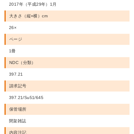
2017年（平成29年）1月
大きさ（縦×横）cm
26×
ページ
1冊
NDC（分類）
397.21
請求記号
397.21/Su51/645
保管場所
閉架雑誌
内容注記