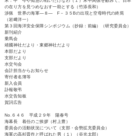
米：中 今や知慧の戦いたけなわ（１）米中関係を顧みて、日本
の在り方を見つめなおす一助とする（竹添長和）
渉猟 世界の海軍―８― F－３５Bの出現と空母時代の終焉
（岩﨑洋一）
第３回海洋安全保障シンポジウム（抄録：前編）（研究委員会）
新刊紹介
乗馬会
靖國神社だより・東郷神社だより
本部だより
支部だより
水交句会
会計担当からお知らせ
寄付者名簿等
新入会員
訃報敬弔
水交告知板
賀詞広告
No.６４６ 平成２９年 陽春号
海幕長 着任のご挨拶（村上豊）
委員会の活動状況について（支部・会勢拡充委員会）
海軍の高杉晋作と呼ばれた男（１）（谷光太郎）