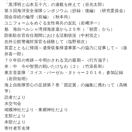
「黒澤明と山本五十六」の連載を終えて（谷光太郎）
第３回海洋安全保障シンポジウム（抄録：後編）（研究委員会）
国会存続の倫理（前編）（秋本尚）
ユニフォームをめぐる女性将兵の反乱（岩﨑洋一）
魁 海自ペルシャ湾掃海派遣から２５年（「朝雲」から）
防衛駐在官在任期間における活動状況（中村浩之）
在外公館警備対策官を経験して（塩野裕次）
英霊とともに帰国～遺骨収集帰還事業への協力に従事して～（坂
井喜一郎）
７０年目の奇跡～今明かされる兄の最期～（行方滋子）
米：中 今や智慧の戦いたけなわ（２）（竹添長和）
東京音楽隊「スイス・バーゼル・タトゥー２０１６」参加記録
（岩田知明）
海上自衛隊苦心の足跡第７巻「固定翼」の編集に携わって（高橋
亨）
読者だより
水交句会
靖國神社だより・東郷神社だより
支部だより
本部だより
寄付者芳名簿