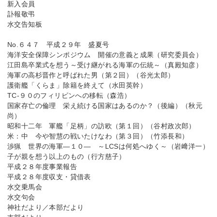
新入会員
訃報敬弔
水交告知板
No.６４７ 平成２９年 盛夏号
海洋安全保障シンポジウム 開催の意義と成果（研究委員会）
江田島卒業式を想う～受け継がれる海軍の伝統～（真殿知彦）
海軍の高杉晋作と呼ばれた男（第２回）（谷光太郎）
護衛艦「くらま」除籍を終えて（水田英幹）
TC-９０のフィリピンへの移転（森浩）
国家存亡の倫理 栄え続ける国家はあるのか？（後編）（秋元
尚）
昭和十二年 軍艦「足柄」の訪欧（第１回）（谷村政次郎）
米：中 今や智慧の戦いたけなわ（第３回）（竹添長和）
渉猟 世界の海軍―１０― ～LCSは何処へゆく～（岩﨑洋一）
子が親を想う以上のもの（行方慈子）
平成２８年度事業報告
平成２８年度収支・貸借表
水交乗馬会
水交句会
神社だより／本部だより