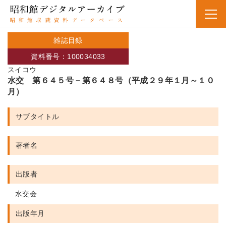
雑誌目録
資料番号：100034033
スイコウ
水交 第６４５号－第６４８号（平成２９年１月～１０
月）
サブタイトル
著者名
出版者
水交会
出版年月