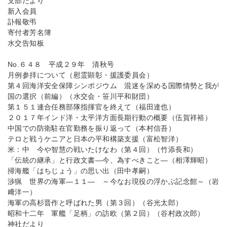
支部だより
新入会員
訃報敬弔
寄付者芳名簿
水交告知板
No.６４８ 平成２９年 清秋号
月例参拝について（慰霊顕彰・援護委員会）
第４回海洋安全保障シンポジウム 混迷を深める国際情勢と我が
国の選択（前編）（水交会・笹川平和財団）
第１５１連合任務部隊指揮官を終えて（福田達也）
２０１７年インド洋・太平洋方面長期行動の概要（伍賀祥裕）
中国での防衛駐在官勤務を振り返って（本村信吾）
テロと戦うケニアと日本の平和構築支援（富松智洋）
米：中 今や智慧の戦いたけなわ（第４回）（竹添長和）
「伝統の継承」と行政文書―今、為すべきこと―（相澤輝昭）
掃海艦「はちじょう」の思い出（田中孝嗣）
渉猟 世界の海軍―１１― ～今なお現役の浮かぶ記念館～（岩
﨑洋一）
海軍の高杉晋作と呼ばれた男（第３回）（谷光太郎）
昭和十二年 軍艦「足柄」の訪欧（第２回）（谷村政次郎）
神社だより