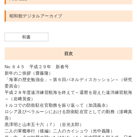
昭和館デジタルアーカイブ
和書
目次
No.６４５ 平成２９年 新春号
新年のご挨拶（齋藤隆）
「海軍の歴史勉強会」～第６回パネルディスカッション～（研究
委員会）
平成２８年度遠洋練習航海を終えて～還暦を迎えた遠洋練習航海
～（岩﨑英俊）
トルコでの防衛駐在官勤務を振り返って（加茂義永）
ロシア及びベラルーシにおける防衛駐在官としての勤務（濵﨑真
吾）
黒澤明と山本五十六（７）（谷光太郎）
二人の軍艦奉行（後編）二人のカイシュウ（光中義隆）